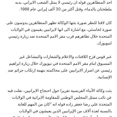
احد المتظاهرين قوله ان رئيسي لا يمثل الشعب الايراني، يديه
ملطختان بالدماء، وقتل أكثر من 30 ألف إيراني عام 1988.
كان لافتا للنظر صورة بثتها الوكالة تظهر المتظاهرين يدوسون على
صورة لخامنئي، مع اشارة الى انها لايرانيين يقيمون في الولايات
المتحدة خلال تظاهرهم قرب مقر الامم المتحدة ضد زيارة رئيسي
لنيويورك.
عبر قوس قزح اللافتات والاعلام والشعارات والمشاعل غير
المسبوق امام مقر الامم المتحدة في نيويورك خلال زيارة ابراهيم
رئيسي عن اصرار الايرانيين على محاكمته بتهمة ارتكاب جرائم ضد
الإنسانية.
بثت وكالة الأنباء الفرنسية تقريرا حول احتجاج الايرانيين، نقلت فيه
عن نائب ممثل المجلس الوطني للمقاومة الايرانية في الولايات
المتحدة علي رضا جعفر زاده قوله انه “كان من المهم للغاية
بالنسبة لعدة آلاف من الإيرانيين الذين يعيشون في الولايات