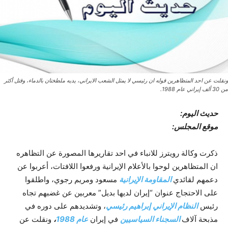
ونقلت عن احد المتظاهرين قوله ان رئيسي لا يمثل الشعب الايراني، يديه ملطختان بالدماء، وقتل أكثر
من 30 ألف إيراني عام 1988.
حدیث الیوم:
موقع المجلس:
ذكرت وكالة رويترز للانباء في احد تقاريرها المصورة عن التظاهره
ان المتظاهرين لوحوا بالأعلام الإيرانية ورفعوا اللافتات، أعربوا عن
دعمهم لقائدي
المقاومة الإيرانية
مسعود ومريم رجوي، واطلقوا
على الاحتجاج عنوان “إيران لديها بديل” معربين عن غضبهم تجاه
رئيس
النظام الإيراني
إبراهيم رئيسي
، وتشديدهم على دوره في
مذبحة آلاف
السجناء السياسيين
في إيران
عام 1988
،
ونقلت عن