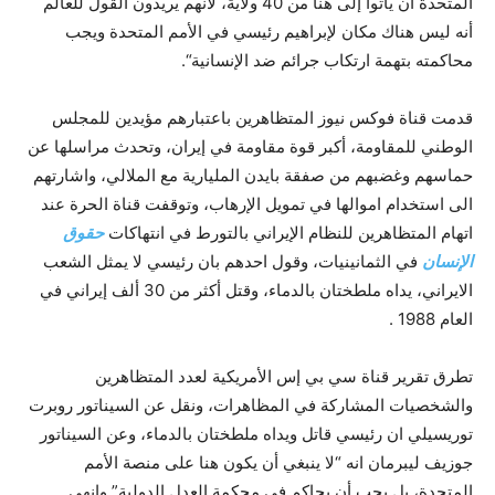
المتحدة أن يأتوا إلى هنا من 40 ولاية، لأنهم يريدون القول للعالم
أنه ليس هناك مكان لإبراهيم رئيسي في الأمم المتحدة ويجب
محاكمته بتهمة ارتكاب جرائم ضد الإنسانية“.
قدمت قناة فوكس نيوز المتظاهرين باعتبارهم مؤيدين للمجلس
الوطني للمقاومة، أكبر قوة مقاومة في إيران، وتحدث مراسلها عن
حماسهم وغضبهم من صفقة بايدن المليارية مع الملالي، واشارتهم
الى استخدام اموالها في تمويل الإرهاب، وتوقفت قناة الحرة عند
اتهام المتظاهرين للنظام الإيراني بالتورط في انتهاكات
حقوق
الإنسان
في الثمانينيات، وقول احدهم بان رئيسي لا يمثل الشعب
الايراني، يداه ملطختان بالدماء، وقتل أكثر من 30 ألف إيراني في
العام 1988 .
تطرق تقرير قناة سي بي إس الأمريكية لعدد المتظاهرين
والشخصيات المشاركة في المظاهرات، ونقل عن السيناتور روبرت
توريسيلي ان رئيسي قاتل ويداه ملطختان بالدماء، وعن السيناتور
جوزيف ليبرمان انه “لا ينبغي أن يكون هنا على منصة الأمم
المتحدة، بل يجب أن يحاكم في محكمة العدل الدولية” وانهى