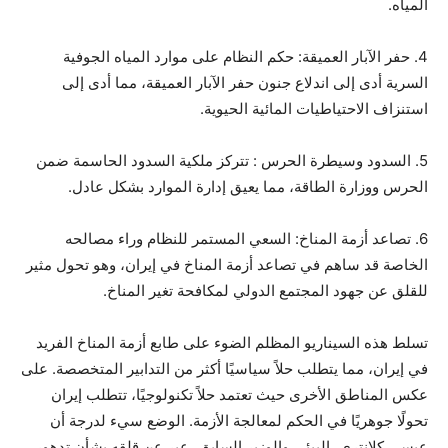
المياه.
4. حفر الآبار العميقة: حكم النظام على موارد المياه الجوفية
السرية أدى إلى اندلاع جنون حفر الآبار العميقة، مما أدى إلى
استنزاف الاحتياطيات المائية الحيوية.
5. السدود وسيطرة الحرس : تتركز ملكية السدود الحاسمة ضمن
الحرس ووزارة الطاقة، مما يعيق إدارة الموارد بشكل عادل.
6. تصاعد أزمة المناخ: السعي المستمر للنظام وراء مصالحه
الخاصة قد ساهم في تصاعد أزمة المناخ في إيران، وهو تحول مثير
للقلق عن جهود المجتمع الدولي لمكافحة تغير المناخ.
تسلط هذه السيناريو المظلم الضوء على طابع أزمة المناخ الفريد
في إيران، مما يتطلب حلاً سياسيًا أكثر من التدابير المتخصصة. على
عكس المناطق الأخرى حيث تعتمد حلاً تكنولوجيًا، تتطلب إيران
تحولًا جوهريًا في الحكم لمعالجة الأزمة. الوضع سيء لدرجة أن
عیسی كلانتري، البيئي والوزير السابق، عبر عن قلقه بشأن تدهور