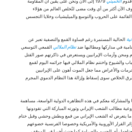
 قدوم
الخميني
1979 إلى الآن ونحن على يقين أن المقاومة
ظروف الآن أكثر من أي وقت مضى لتُخلص العالم من هؤلاء
القائمة على الحروب والتوسع والميليشيات وخلايا التجسس
نية
الحالية المستمرة رغم قساوة القمع والتصفية تعبر عن
نامية في مداركها ومطالبها ضد
نظام الملالي
القمعي التوسعي
 ومحن وآزمات الإيرانيين ويستعرض في ذاكرتهم صور القتل
ب والشيوخ واختتم نظام الملالي فيها جرائمه اليوم لقمع
حرمات والأعراض مما جعل الموت أهون على الإيرانيين
طرق الخلاص سوى إسقاط وإزالة هذا النظام الدموي المجرم
والمشاركة معكم في هذه التظاهره الدولية الواسعة، مساهمة
عية مطالب الشعب الإيراني وثورته المباركة التي تقودونها
ما يتعرض له الشعب الإيراني من قمع وبطش وحشي وقبل ختام
ئر القرار الأوروبية والأمريكية وخصوصا الفرنسية خضوعهم
تحتاجها رأي الحسم والصرامة كما حدث أخيرا في الموقف