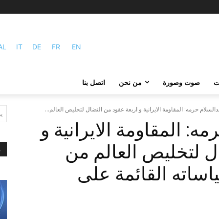
AL
IT
DE
FR
EN
ات
صوت وصورة
من نحن
اتصل بنا
دالسلام حرمه: المقاومة الايرانية و اربعة عقود من النضال لتخليص العالم...
ي
ه: المقاومة الايرانية و
ل لتخليص العالم من
م
اساته القائمة على