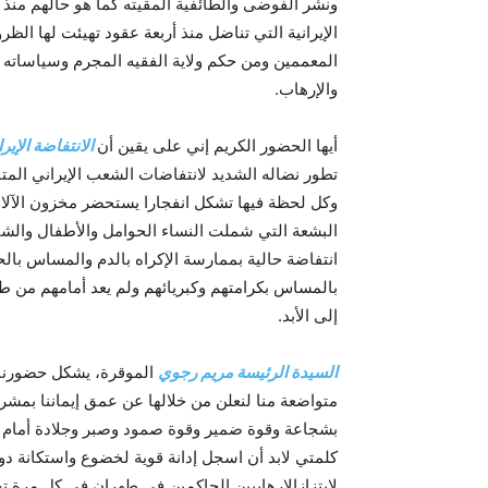
ونشر الفوضى والطائفية المقيته كما هو حالهم منذ
الإيرانية التي تناضل منذ أربعة عقود تهيئت لها ال
المعممين ومن حكم ولاية الفقيه المجرم وسياساته 
والإرهاب.
أيها الحضور الكريم إني على يقين أن
الانتفاضة الإيرا
تطور نضاله الشديد لانتفاضات الشعب الإيراني المت
وكل لحظة فيها تشكل انفجارا يستحضر مخزون الآلام
البشعة التي شملت النساء الحوامل والأطفال والشبا
انتفاضة حالية بممارسة الإكراه بالدم والمساس بال
بالمساس بكرامتهم وكبريائهم ولم يعد أمامهم من 
إلى الأبد.
السيدة الرئيسة مريم رجوي
الموقرة، يشكل حضورنا 
متواضعة منا لنعلن من خلالها عن عمق إيماننا بمشرو
بشجاعة وقوة ضمير وقوة صمود وصبر وجلادة أمام 
كلمتي لابد أن اسجل إدانة قوية لخضوع واستكانة دوا
لابتزازالإرهابيين الحاكمين في طهران في كل مرة 