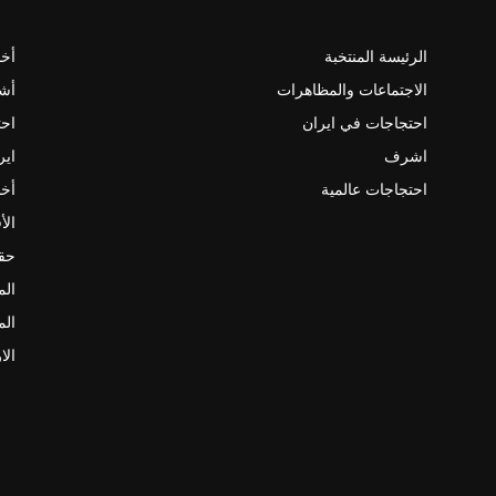
الرئيسة المنتخبة
أخب
الاجتماعات والمظاهرات
أش
احتجاجات في ايران
احت
اشرف
اير
احتجاجات عالمية
أخب
الأ
حقو
الم
الم
الا