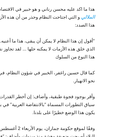
هذا ما اکد علیه محسن رناني و هو خبير في الاقت
الملالي
و التي اجتاحت النظام وحذر من أن هذه الأزم
هذا الصدد:
“أقول إن هذا النظام لا يمكن أن يبقى، هذا ما أعنيه
الذي خلق هذه الأزمات لا يمكنه حلها … لقد تجاوز 
هذا النوع من السلوك
کما قال حسين راغفر، الخبير في شؤون النظام، في م
نحو الانهيار.
وأقر بوجود فجوة طبقية، وأضاف: إن أخطر القدرات ه
سياق التطورات المسماة “بالانتفاضة العربية” في ب
يكون هذا الوضع خطيرًا على بلدنا.
وفقًا لموقع حك
البلاد أصبحت ضعيفة وهشة منذ سنوات وأضاف: “في ا