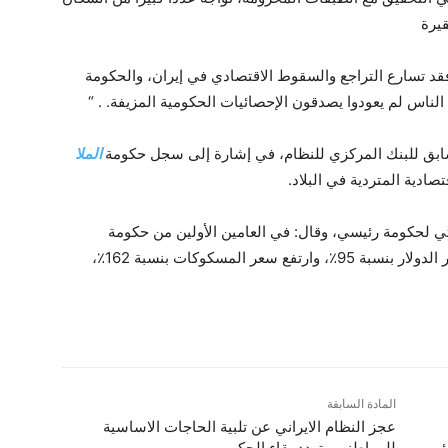
قيرة
 فقد تسارع التراجع والسقوط الاقتصادي في إيران، والحكومة
ناس لم يعودوا يصدقون الإحصائيات الحكومية المزيفة. . “
سابق للبنك المركزي للنظام، في إشارة إلى سجل حكومة
الملا
صادية المتردية في البلاد.
ي لحكومة رئيسي، وقال: في العامين الأولين من حكومة
رئيسي، زادت طباعة النقود بنسبة 83٪، وارتفع سعر الدولار بنسبة 95٪، وارتفع سعر المسكوكات بنسبة 162٪،
المادة السابقة
عجز النظام الایراني عن تلبية الحاجات الاساسية
ئي
للمواطنين، تهدد بقاء الحكم.