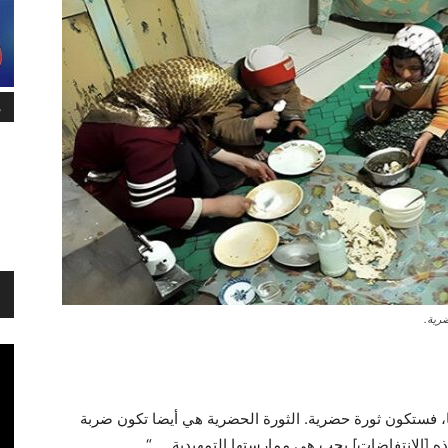
م
رية.
ا، فستكون ثورة حضرية. الثورة الحضرية هي أيضا تكون ضربة
 [الانتفاضات] يجب هي ممارستها التمهيدية … “