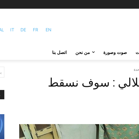
AL
IT
DE
FR
EN
ات
صوت وصورة
من نحن
اتصل بنا
حدة
ي
لملالي : سوف نسقط
م