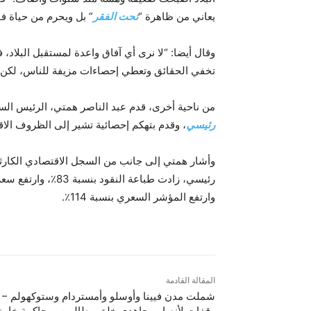
يعاني من ظاهرة “
تحت الفقر
” بل ويحرم من حياة ف
وقال أيضا: “لا نرى أي آفاق واعدة لمستقبل البلاد،
تخفي الحقائق وتعطي إحصاءات مزيفة للناس، لكن ال
من ناحية أخرى، قدم عبد الناصر همتي، الرئيس ال
رئيسي
، وقدم بتهكم إحصائية تشير إلى الظروف الاقت
وأشار همتي إلى جانب من السجل الاقتصادي الكارث
وارتفع المؤشر السعري بنسبة 114٪.
المقالة القادمة
شملت مدن فيينا وأوسلو وأمستردام وستوكهولم –
وقفات لأنصار مجاهدي خلق مطالبین بمحاكمة خامن