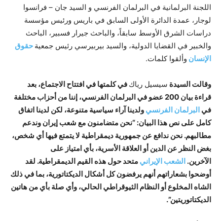
اللجنة البرلمانية في البرلمان الفرنسي و السيد جان – فرانسوا
لوجار، عمدة الدائرة الأولى السابق في باريس ورئيس مؤسسة
دراسات الشرق الأوسط سابقاً، والباحث جيرار فسبير، الباحث
والخبير في القضايا الدولية، والسيد بيربيرسي رئيس جمعية
حقوق
الإنسان
وألقوا كلمات.
وقالت السيدة
سيسيل رياك
في كلمتها في افتتاح الاجتماع، بعد
قراءة بيان 200 عضو في البرلمان الفرنسي، إننا من أحزاب مختلفة
في
البرلمان الفرنسي
ولدينا آراء سياسية متنوعة، لكن لدينا اتفاق
كامل على نص هذا البيان: “نحن متضامنون مع شعب إيران وندعم
مطالبهم. نحن ندافع عن جمهورية ديمقراطية لا يتمتع فيها أي شخص،
بغض النظر عن الدين أو العلاقة الأسرية، بأي امتياز على
الآخرين.
الشعب الإيراني
متحد حول هذه القيم الديمقراطية. لقد
أوضحوا بشعاراتهم أنهم يرفضون كل أشكال الديكتاتورية، بما في ذلك
الشاه المخلوع أو النظام الثيوقراطي الحالي، وأي صلة بأي من هاتين
الديكتاتوريتين”.