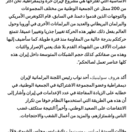
الأساسية التي تقترحها هي مشروع لإيران حرة وديمقراطية. نحن أكثر
من 200 ممثل عن الجمعية الوطنية من مختلف المجموعات
والتوجهات الذين قدموا دعمنا. في السابق
،
قام الكونغرس الأمريكي
والبرلمان البريطاني والعديد من البرلمانات الأخرى في أوروبا وحول
العالم بفعل ذلك. تظهر هذه الحركة تغييرا جذريا وتغييرا عميقا. تتمتع
حركتكم بدرجة عالية من المقاومة منذ فترة طويلة. كما سأضيف إليها
عشرات الآلاف من الشهداء. القدم بلا شك يعني الإصرار والثبات
وهذه من صفاتكم. كذلك حجم الشبكات المتوسعة داخل إيران. هذه
كلها عناصر تعمل لصالحكم
“.
أكد
هروف سولينيك
،
أحد نواب رئيس اللجنة البرلمانية لإيران
ديمقراطية وعضو المجموعة الاشتراكية في الجمعية الوطنية
،
في
خطابه على الزيادة المفاجئة في عدد الإعدامات في إيران وأشار إلى
أن هذه هي الطريقة التي استخدمها النظام خوفا من تكرار
الانتفاضات على الصعيد الوطني
،
وأخيراً النتيجة ستكثف غضب
الناس واشمئزازهم
،
والمزيد من أعمال الشغب والاحتجاجات.
وقالت السيدة
لورانس روسينيول
،
نائبة رئيس مجلس الشيوخ
،
خلال