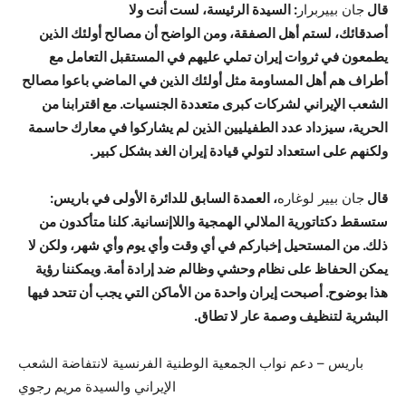
قال
جان بييربرار
:
السيدة الرئيسة
،
لست أنت ولا
أصدقائك
،
لستم
أهل الصفقة
،
ومن الواضح أن مصالح أولئك الذين
يطمعون في ثروات إيران تملي عليهم في المستقبل التعامل مع
أطراف هم
أهل المساومة مثل أولئك الذين في الماضي باعوا مصالح
الشعب الإيراني لشركات كبرى متعددة الجنسيات. مع اقترابنا من
الحرية
،
سيزداد عدد الطفيليين الذين لم يشاركوا في معارك حاسمة
ولكنهم على استعداد لتولي قيادة إيران الغد بشكل كبير.
قال
جان بيير لوغاره
، العمدة السابق للدائرة الأولى في باريس:
ستسقط دكتاتورية الملالي الهمجية واللاإنسانية. كلنا متأكدون من
ذلك. من المستحيل إخباركم في أي وقت وأي يوم وأي شهر، ولكن لا
يمكن الحفاظ على نظام وحشي وظالم ضد إرادة أمة. ويمكننا رؤية
هذا بوضوح. أصبحت إيران واحدة من الأماكن التي يجب أن تتحد فيها
البشرية لتنظيف وصمة عار لا تطاق.
باريس – دعم نواب الجمعية الوطنية الفرنسية لانتفاضة الشعب
الإيراني والسيدة مريم رجوي