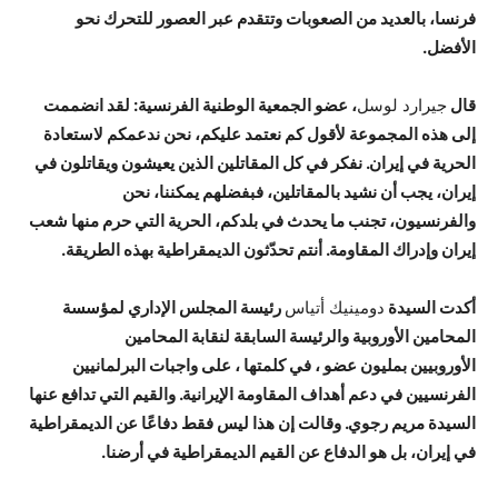
فرنسا
،
بالعديد من الصعوبات وتتقدم عبر العصور للتحرك نحو
الأفضل.
قال
جيرارد لوسل
،
عضو الجمعية الوطنية الفرنسية: لقد انضممت
إلى هذه المجموعة لأقول كم نعتمد عليكم
،
نحن ندعمكم لاستعادة
الحرية في إيران. نفكر في كل المقاتلين الذين يعيشون ويقاتلون في
إيران
،
يجب أن نشيد بالمقاتلين
،
فبفضلهم يمكننا
،
نحن
والفرنسيون
،
تجنب ما يحدث في بلدكم
،
الحرية التي حرم منها شعب
إيران
وإدراك المقاومة. أنتم تحدّثون الديمقراطية
بهذه الطريقة
.
أكدت السيدة
دومينيك أتياس
رئيسة المجلس الإداري لمؤسسة
المحامين الأوروبية والرئيسة السابقة لنقابة المحامين
الأوروبيين
بمليون عضو
،
في كلمتها
،
على واجبات البرلمانيين
الفرنسيين في دعم أهداف المقاومة الإيرانية. والقيم التي تدافع عنها
السيدة مريم رجوي. وقالت إن هذا ليس فقط دفاعًا عن الديمقراطية
في إيران
،
بل هو الدفاع عن القيم الديمقراطية في أرضنا.