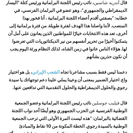
قال
أندريه شاسين
،
نائب رئيس اللجنة البرلمانية ورئيس كتلة “اليسار
الديمقراطي والجمهوري”
،
وهو عضو في البرلمان الفرنسي
،
في
خطابه: “بصفتي أقدم أعضاء اللجنة البرلمانية
،
أنا فخور بهذا
المنصب. لأننا واصلنا هذا الهدف لفترة طويلة. من فترة برلمانية إلى
أخرى
،
تعد هذه الانتخابات خيارًا للمواطنين الذين يعانون على أمل أن
يتمكنوا أخيرًا من تحرير أنفسهم من نير الديكتاتوريات التي تعرضوا
لها. هؤلاء الناس عانوا في زمن الشاه
،
لذلك النظام ورثة اليوم يجب
أن نكون حذرين بشأنهم
دعمنا ليس فقط بسبب مشاعرنا تجاه
الشعب الإيراني
، بل هو اختيار
واع. اختيار الضمير بمعنى أن وعينا يملي علينا دعم توجهاتك يا سيدة
رجوي والحلول الديمقراطية والحلول التقدمية التي تدافعين عنها.
قال
فيليب جوسلين
نائب رئيس اللجنة البرلمانية وعضو الجمعية
الوطنية الفرنسية عن الحزب الجمهوري وهو أيضًا أحد نواب اللجنة
القضائية بالبرلمان: “هذه ليست المرة الأولى التي ترحب الجمعية
الوطنية بالسيدة رجوي. الخطة المكونة من 10 نقاط والمبادئ