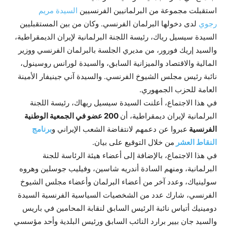
استقبلت مجموعة من البرلمانيين الفرنسيين
السيدة مريم
رجوي
لدى دخولها البرلمان الفرنسي. وكان من بين المستقبليين
السيدة سيسيل رياك، رئيسة اللجنة البرلمانية لإيران الديمقراطية،
والسيد إريك فورور، من مديري الجلسة بالبرلمان الفرنسي ووزير
المالية والاقتصاد والميزانية السابق، والسيدة لورانس روسينول،
نائبة رئيس مجلس الشيوخ الفرنسي. والسيدة آني جينيفار الأمينة
العامة للحزب الجمهوري.
في هذا الاجتماع، أعلنت السيدة سيسيل ريهاك، رئيسة اللجنة
البرلمانية لإيران ديمقراطية، أن
200 عضو في الجمعية الوطنية
الفرنسية
عبروا عن دعمهم لانتفاضة الشعب الإيراني و
برنامج
النقاط العشر
من خلال التوقيع على بيان.
في هذا الاجتماع، بالإضافة إلى أعضاء هيئة الرئاسة للجنة
البرلمانية، ومنهم السادة أندريه شاسين، وفيليب جوسلين وهروه
سولينياك، وعدد آخر من أعضاء البرلمان وأعضاء مجلس الشيوخ
الفرنسي، شارك عدد من الشخصيات السياسية الفرنسية السيدة
دومينيك أتياس نائبة الرئيس السابق لنقابة المحامين في باريس
والسيد جان بيير برارد النائب السابق ورئيس البلدية وأحد مؤسسي