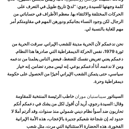
كلمة وجهتها للسيدة رجوي: “لديّ تاريخ طويل في التعرف على
الحركات المختلفة والالتقاء بها. معظم الأطراف في حساباتي من
الرجال. لكن وجود النساء بجانبكم ودورهن المهم في مقاومتكم أمر
مهم للغاية بالنسبة لي.
نحن ندعمكم لأن الحرية مدينة للشعب الإيراني. سرقت الحرية من
ثورة
1979،
نفس الحركة الديمقراطية التي صادرها هذا النظام.
دعمكم يعني تعريض نفسك للضغط
،
فبعض الناس يعلمنا من ندعمه
ومن لا ندعمه. أنا أدعمكم بوعي. إنه ليس مجرد تضامن. إنه خيار
سياسي
،
حتى يتمكن الشعب الإيراني أخيرًا من الحصول على حكومة
ديمقراطية وحرة
.
السيناتور
سيباستيان موران
خاطب الرئيسة المنتخبة للمقاومة
وقال: السيدة رجوي
،
أريد أن أقول لكل من يشك في دعمكم أنكم
تحاربون ضد أسوأ نظام ديني شمولي منذ سنوات. وقد أثرتم
أملا لا
حدود له. إن شجاعة شعبكم جديرة بالإعجاب
،
هذه الأمة الإيرانية
الفخورة
،
هذه الحضارة الاستثنائية التي مرت
،
مثل شعب