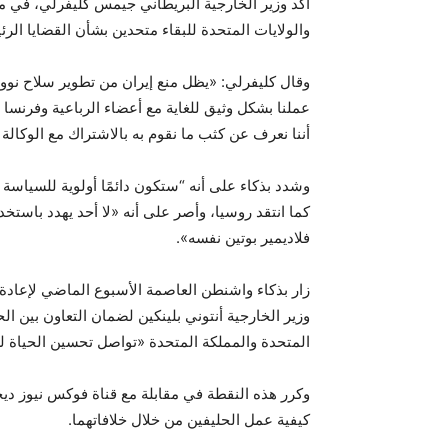
أكد وزير الخارجية البريطاني جيمس كليفرلي، في مق
والولايات المتحدة للبقاء متحدين بشأن القضايا الرئ
وقال كليفرلي: «يظل منع إيران من تطوير سلاح نووي
عملنا بشكل وثيق للغاية مع أعضاء الرباعية وفرنسا
أننا نعرف عن كثب ما نقوم به بالاشتراك مع الوكالة ا
وشدد بذكاء على أنه “ستكون دائمًا أولوية للسياسة 
كما انتقد روسيا، وأصر على أنه «لا أحد يهدد باست
فلاديمير بوتين نفسه».
زار بذكاء واشنطن العاصمة الأسبوع الماضي لإعادة ت
وزير الخارجية أنتوني بلينكين لضمان التعاون بين الح
المتحدة والمملكة المتحدة «تواصل تحسين الحياة لش
وكرر هذه النقطة في مقابلة مع قناة فوكس نيوز ديجي
كيفية عمل الحليفين من خلال خلافاتهما.