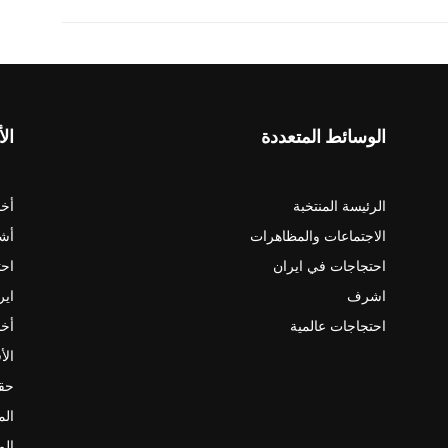
الوسائط المتعددة
الأ
الرئيسة المنتخبة
أخب
الاجتماعات والمظاهرات
أش
احتجاجات في ايران
احت
اشرف
اير
احتجاجات عالمية
أخب
الأ
حقو
الم
الم