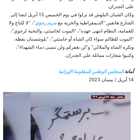
على الجدران.
وكان الشبان البلوش قد نزلوا في يوم الخميس 13 أبريل ايضا إلى
الشارع هاتفين “الديمقراطية والحرية مع
مريم رجوي
“، “لا للتاج ولا
للعمامة، النظام انتهى عهده”، “الموت لخامنئي، والتحية لرجوي”،
“الموت للظالم سواء كان الشاه أو خامنئي”، “بلوشستان يقظة،
وتكره الشاه والملالي” و”لن نغفركم ولن ننسى دماء الشهداء”،
وكتبوا شعارات مماثلة على الجدران.
أمانة
المجلس الوطني للمقاومة الإيرانية
14 أبريل / نيسان 2023