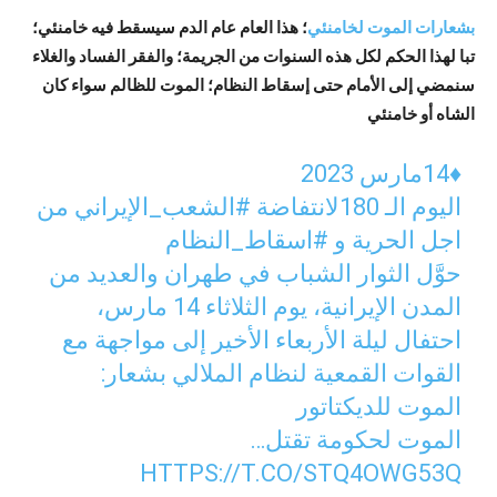
بشعارات الموت لخامنئي
؛ هذا العام عام الدم سيسقط فيه خامنئي؛
تبا لهذا الحكم لكل هذه السنوات من الجريمة؛ والفقر الفساد والغلاء
سنمضي إلى الأمام حتى إسقاط النظام؛ الموت للظالم سواء كان
الشاه أو خامنئي
♦️14مارس 2023
اليوم الـ 180لانتفاضة
#الشعب_الإيراني
من
اجل الحرية و
#اسقاط_النظام
حوَّل الثوار الشباب في طهران والعديد من
المدن الإيرانية، يوم الثلاثاء 14 مارس،
احتفال ليلة الأربعاء الأخير إلى مواجهة مع
القوات القمعية لنظام الملالي بشعار:
الموت للديكتاتور
الموت لحكومة تقتل…
HTTPS://T.CO/STQ4OWG53Q