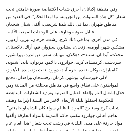
وفي منطقة إكباتان، أحرق شباب الانتفاضة صورة خامنئي تحت
شعار “كل هذه السنوات من الجريمة، تبا لهذا الحكم”. في العديد من
مناطق طهران، بما في ذلك بلدة شريعتي، ألقى شبان شجعان
قنابل صوتية وحارقة على الوحدات القمعية الآلية.
في مدن أخرى، بما في ذلك كرج، رشت، جرجان، تبريز، أردبيل،
مشكين شهر، أورميه، زنجان، نيشابور، سبزوار، قم، أراك، تاكستان،
محلات، آبدانان، سنندج، دهكلان، مهاباد، سقز، ديواندره، بيرانشهر،
سردشت، كرمنشاه، كرند، جوانرود، دالاهو، مريوان، بانه، أشنويه،
كامياران، بوكان، نقدة، خرم آباد، دورود، تفت يزد، إيذه، الأهواز،
لالي خوزستان، بوشهر، كرمان، رفسنجان وزاهدان، تجمع
المواطنون على نطاق واسع في مناطق مختلفة من المدينة ومن
خلال إشعال النار وإلقاء القنابل الصوتية وترديد الشعارات المناهضة
للحكومة احتفلوا بليلة الأربعاء الأخير من السنة الإيرانية.وهتف
شباب كرج وسنندج “الموت للظالم سواء كان الشاه او خامنئي”.
هاجم أهالي جوانرود مكتب حاكم المدينة بالمواد الحارقة وألقوا
مواد حارقة على مبنى البلدية في رشت تحت شعار “هذا العام عام
الدم سيسقط فيه خامنئي”. وفي سنندج أشعل شبان في مناطق