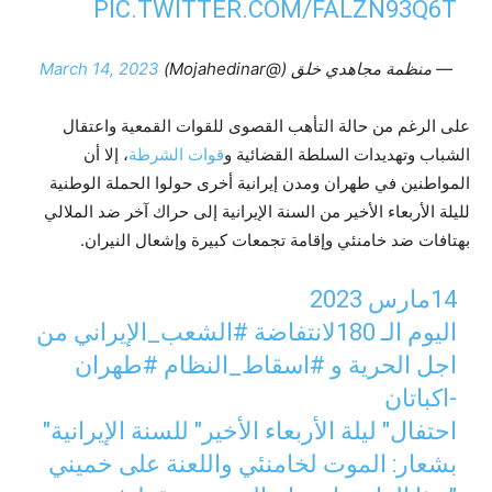
PIC.TWITTER.COM/FALZN93Q6T
— منظمة مجاهدي خلق (@Mojahedinar)
March 14, 2023
على الرغم من حالة التأهب القصوى للقوات القمعية واعتقال
الشباب وتهديدات السلطة القضائية و
قوات الشرطة
، إلا أن
المواطنين في طهران ومدن إيرانية أخرى حولوا الحملة الوطنية
لليلة الأربعاء الأخير من السنة الإيرانية إلى حراك آخر ضد الملالي
بهتافات ضد خامنئي وإقامة تجمعات كبيرة وإشعال النيران.
14مارس 2023
اليوم الـ 180لانتفاضة
#الشعب_الإيراني
من
اجل الحرية و
#اسقاط_النظام
#طهران
-اکباتان
احتفال" ليلة الأربعاء الأخير" للسنة الإيرانية"
بشعار: الموت لخامنئي واللعنة على خميني