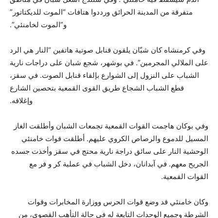
متفرقة من المدينة الحرائق ورددوا هتافات “الموت للديكتاتور”
و”الموت لخامنئي”.
وفي كرمنشاه كان شبّان يلقون قنابل صوتية هاتفين “النار هي الرد
على الملالي المجرمين”. في بوشهر، شجع شبان على دراجات نارية
الشباب على النزول إلى الشوارع بإلقاء قنابل الصوت. في سقز،
قطع الشباب الشجاع طريق القوى القمعية بتحصين الشارع
وإغلاقه.
وفي بوكان هاجمت القوات القمعية تجمعات الشبان وأطلقت الغاز
المسيل للدموع والرصاص الكروي عليهم. أطلقت قوات خامنئي
الوحشية النار على سائق دراجة نارية محتج في سقز وأخذت جسده
الجريح معهم. في آبدانان، دخل الشباب في عملية كر و فر مع
القوات القمعية.
وكان خامنئي قد وضع قوات الحرس ووزارة المخابرات وقوات
الشرطة وجميع الوحدات التابعة له في حالة التأهب القصوى، من