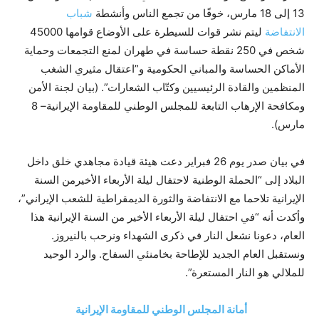
13 إلى 18 مارس، خوفًا من تجمع الناس وأنشطة
شباب
الانتفاضة
ليتم نشر قوات للسيطرة على الأوضاع قوامها 45000
شخص في 250 نقطة حساسة في طهران لمنع التجمعات وحماية
الأماكن الحساسة والمباني الحكومية و”اعتقال مثيري الشغب
المنظمين والقادة الرئيسيين وكتّاب الشعارات”. (بيان لجنة الأمن
ومكافحة الإرهاب التابعة للمجلس الوطني للمقاومة الإيرانية– 8
مارس).
في بيان صدر يوم 26 فبراير دعت هيئة قيادة مجاهدي خلق داخل
البلاد إلى “الحملة الوطنية لاحتفال ليلة الأربعاء الأخيرمن السنة
الإيرانية تلاحما مع الانتفاضة والثورة الديمقراطية للشعب الإيراني”،
وأكدت أنه “في احتفال ليلة الأربعاء الأخير من السنة الإيرانية هذا
العام، دعونا نشعل النار في ذكرى الشهداء ونرحب بالنيروز.
ونستقبل العام الجديد للإطاحة بخامنئي السفاح. والرد الوحيد
للملالي هو النار المستعرة”.
أمانة المجلس الوطني للمقاومة الإيرانية