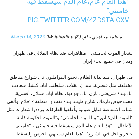
”هذا العام عام،عام الدم سيسقط فيه
خامنئي”
PIC.TWITTER.COM/4ZDSTAICXV
— منظمة مجاهدي خلق (@Mojahedinar)
March 14, 2023
بشعار الموت لخامنئي – مظاهرات ضد نظام الملالي في طهران
ومدن في جميع انحاء إيران
في طهران، منذ بداية الظلام، تجمع المواطنون في شوارع مناطق
مختلفة، مثل قيطرية، ميدان انقلاب، سلطنت آباد، كيشا، سعادت
آباد،بلدة شريعتي، نازي آباد، جوادية، نظام آباد، سبلان، أفسرية،
هفت حوض نارمك، شارع طيب، بلدة نفت و منطقة 17فلاح. وألقى
شباب الانتفاضة قنابل صوتية وأغلقوا الطرقات ورددوا شعارات مثل
“الموت للديكتاتور” و”الموت لخامنئي” و”الموت لحكومة قاتلة
الأطفال” و”هذا العام عام الدم سيسقط فيه خامنئي”، “خامنئي
عاجز والحل في الشارع”، “هذا العام سينتهي الحرس وليسقط