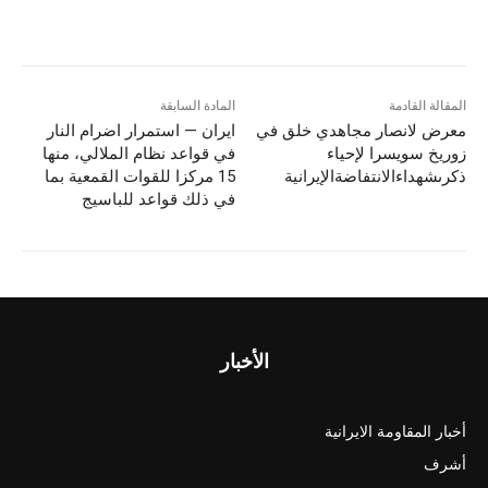
المقالة القادمة
المادة السابقة
معرض لانصار مجاهدي خلق في
ایران — استمرار اضرام النار
زوريخ سويسرا لإحياء
في قواعد نظام الملالي، منها
ذكرىشهداءالانتفاضةالإيرانية
15 مرکزا للقوات القمعیة بما
في ذلك قواعد للباسيج
الأخبار
أخبار المقاومة الايرانية
أشرف