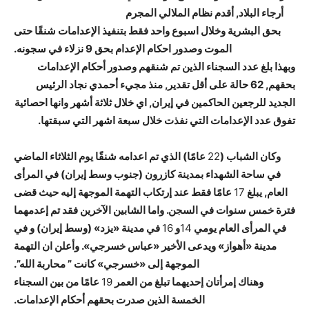
أرجاء البلاد, أقدم نظام الملالي المجرم
بحق البشرية وخلال اسبوع واحد فقط بتنفيذ الإعدامات شنقًا حتى
الموت وصدور احكام الإعدام بحق 9 نزلاء في سجونه.
وبهذا بلغ عدد السجناء الذين تم شنقهم وصدور أحكام الإعدامات
بحقهم, 62
حالة على أقل تقدير, منذ مجيء أحمدي نجاد الرئيس
الجديد للرجعين الحاكمين في إيران, اي خلال ثلاثة أشهر وانها احصائية
تفوق عدد الإعدامات التي نفذت خلال سبعة اشهر التي سبقتها.
وكان الشباب (
22
عامًا) الذي تم اعدامه شنقًا يوم الثلاثاء الماضي
في ساحة الشهداء بمدينة كازرون (جنوب وسط إيران) في المرأى
العام, يبلغ
17
عامًا فقط عند إرتكاب التهمة الموجهة إليه حيث قضى
فترة خمس سنوات في السجن. واما الشابين الآخرين فقد تم إعدمهما
في المرأى العام يومي
14
و
16
في مدينة «يزد» (وسط إيران) و في
مدينة «أهواز» ويدعى الأخير «عباس خسرجي». وأعلن ان التهمة
الموجهة إلى «خسرجي» كانت ” محاربة الله”.
وهناك إمرأتان إحديهما تبلغ من العمر
19
عامًا من بين السجناء
الخمسة الذين صدرت بحقهم أحكام الإعدامات.