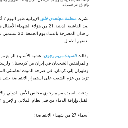
ودعت السيدة مريم رجوي مجلس الأمن الدولي والاتحاد الأوروبي والدول 
والإفراج عن السجناء.
نشرت
منظمة مجاهدي خلق
الإيرانية ظهر اليوم 7 أكتوبر أسماء 27 من شهداء
ضد الفاشية الدينية. 21 من هؤلاء الشهداء الأبطال هم من أبناء البلوش الذين قتلوا على يد أتباع
بعضهم أطفال.
وقالت
السيدة مريم رجوي
: عشية الأسبوع الرابع من
والمراهقين الشجعان في إيران من كردستان ولرستا
وطهران إلى كرمان، في صرخة الموت لخامنئي التي يط
تزيد من عزم الشعب على استمرار الانتفاضة حتى ني
ودعت السيدة مريم رجوي مجلس الأمن الدولي والاتح
القتل وإراقة الدماء من قبل نظام الملالي والإفراج 
أسماء 27 من شهداء الانتفاضة: