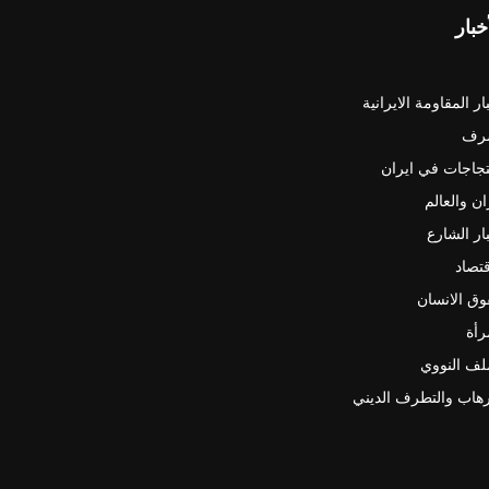
خبار
ار المقاومة الايرانية
رف
جاجات في ايران
ان والعالم
ار الشارع
قتصاد
ق الانسان
رأة
لف النووي
رهاب والتطرف الديني