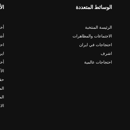
الوسائط المتعددة
الأ
الرئيسة المنتخبة
أخب
الاجتماعات والمظاهرات
أش
احتجاجات في ايران
احت
اشرف
اير
احتجاجات عالمية
أخب
الأ
حقو
الم
الم
الا