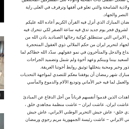
لاذية الشامخة والتي تعلو في أفقها وترفرف في العلى راية
النصر والجهاد.
ن المبارك الذي أنزل فيه القرآن الكريم أعاده الله عليكم
ية لشروق فجر يوم جديد تدق فيه ساعة الصفر لكي تتحرك فيه
لايراني التي ستنطلق كوكبة رجالها الصناديد باذن الله من
لجهاد لتحرير ايران من حكم الملالي ذوي العقول المتحجرة
اع والدجل والمتأخرون في نمو عقولهم. سدّد الله خطاكم لما
السعيد بيننا وبينكم وعهد أخوة ولم شمل وتضميد الجراحات
ر وخير ومحبة يتخللها توثيق روابط أخوتنا العريقة.
 المبارك شهر رمضان أن يوفقنا معكم للتصدي لمواجهة التحديات
والعمل لما فيه خير الأماني وتوديع الآلام والدموع والمآسي
ا
هدات الذين قدموا أنفسهم قرباناً من أجل الدفاع عن المبادئ
 عاشت ايران، عاشت ايران – عاشت منظمة مجاهدي خلق ،
خلق- عاش جيش التحرير الوطني الايراني، عاش جيش
طني الايراني – عاشت رئيسة الجمهورية مريم رجوي ورمضان