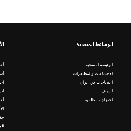
الوسائط المتعددة
الأ
الرئيسة المنتخبة
أخب
الاجتماعات والمظاهرات
أش
احتجاجات في ايران
احت
اشرف
اير
احتجاجات عالمية
أخب
الأ
حقو
الم