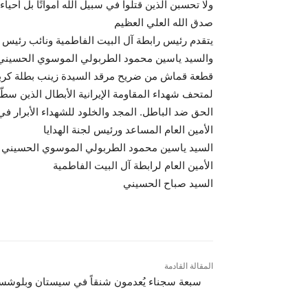
ولا تحسبن الذين قتلوا في سبيل الله أمواتًا بل أحيا
صدق الله العلي العظيم
يتقدم رئيس رابطة آل البيت الفاطمية ونائب رئيس
والسيد ياسين محمود الطربولي الموسوي الحسيني ال
قطعة قماش من ضريح مرقد السيدة زينب بطلة كربلاء
لمتحف شهداء المقاومة الإيرانية الأبطال الذين سطّ
الحق ضد الباطل. المجد والخلود للشهداء الأبرار في
الأمين العام المساعد ورئيس لجنة الهدايا
السيد ياسين محمود الطربولي الموسوي الحسيني
الأمين العام لرابطة آل البيت الفاطمية
السيد صباح الحسيني
المقالة القادمة
سبعة سجناء يُعدمون شنقاً في سيستان وبلوشس