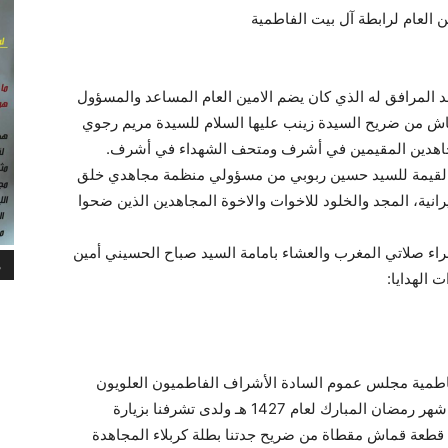
ن العام لرابطة آل بيت الفاطمية
وفد المرافق له الذي كان يضم الامين العام المساعد والمسؤول
قماش من ضريح السيدة زينب عليها السلام للسيدة مريم رجوي
لمجاهدين المقيمين في أشرف ومتحف الشهداء في أشرف.
يا القيمة للسيد حسين ربوبي من مسؤولي منظمة مجاهدي خلق
يرانية، المجد والخلود للاخوات والاخوة المجاهدين الذين ضحوا
اء صلاتي المغرب والعشاء بامامة السيد صباح الحسيني أمين
م
 الهدايا:
الفاطمية مجلس عموم السادة الأشراف الفاطميون العلويون
الهاشميون في العراق وكافة أنحاء العالم وبمناسبة شهر رمضان المبارك لعام 1427 هـ ولدى تشرفنا بزيارة
 قطعة قماش مقطاة من ضريح جدتنا بطلة كربلاء المجاهدة