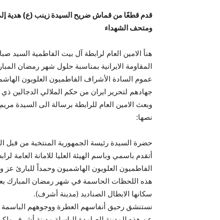
قدم قطعًا من قماش ضريح السيدة زينب (ع) هدية إ
ومتحف الشهداء
هنأ الامين العام لرابطة آل بيت الفاطمية السيد ص
المقاومة الايرانية بمناسبة حلول شهر رمضان المبا
عموم السادة الأشراف الفاطميون العلويون الهاشمي
جهادهم لتحرير ايران من حكم الملالي الدجالين ذي 
وبعث الامين العام للرابطة برسالة الى السيدة مريم
نصها:
حضرة السيدة رئيسة الجمهورية المنتخبة من قبل الم
أتقدم باسمي وباسم الهيئة العليا للامانة العامة 
الفاطميون العلويون الهاشميون وحمداً للبارئ عز وج
هذه اللحظات الحاسمة في شهر رمضان المبارك بعد أ
سكانها الابطال الصناديد (مدينة أشرف).
نستنشق رحيق أنفاسهم العطرة ووجوههم الباسمة المش
عن هذه المدينة الصامدة الباسلة مدينة أشرف ولك