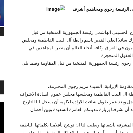
لى الرئيسة رجوي ومجاهدي أشرف
م
باح الحسيني الهاشمي رئيسة الجمهورية المنتخبة من قبل
رك سائلا العلي القدير باسم رابطة آل البيت الفاطمية ومجلس
ون في العراق وكافة أنحاء العالم أن ينصر المجاهدين في
العقول المتحجرة
 رجوي رئيسة الجمهورية المنتخبة من قبل المقاومة وفيما يلي
قاومة الايرانية، السيدة مريم رجوي المحترمة،
لرابطة آل البيت الفاطمية ومجلسها مجلس عموم السادة الاشراف
ل وبعد عمر طويل شاءت الارادة الالهية أن يسجل لنا التاريخ
ن تشرفنا بزيارة مدينتكم العامرة السعيدة وبين أحضان
رقة بأشعاتها ويطيب لنا أن نوشح بأقلامنا بكلماتها الناطقة
ي نسجل أسمى آيات المحبة والولاء لكل المشرفين المخلصين