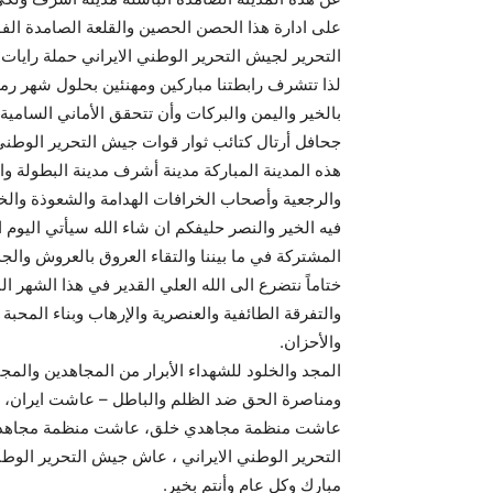
على ادارة هذا الحصن الحصين والقلعة الصامدة الفو
التحرير لجيش التحرير الوطني الايراني حملة رايات 
لذا تتشرف رابطتنا مباركين ومهنئين بحلول شهر رمضا
بالخير واليمن والبركات وأن تتحقق الأماني السام
جحافل أرتال كتائب ثوار قوات جيش التحرير الوطني ا
هذه المدينة المباركة مدينة أشرف مدينة البطولة وا
والرجعية وأصحاب الخرافات الهدامة والشعوذة والخد
فيه الخير والنصر حليفكم ان شاء الله سيأتي اليوم 
المشتركة في ما بيننا والتقاء العروق بالعروش والجذو
ختاماً نتضرع الى الله العلي القدير في هذا الشهر
والتفرقة الطائفية والعنصرية والإرهاب وبناء المحبة 
والأحزان.
المجد والخلود للشهداء الأبرار من المجاهدين والمجا
ومناصرة الحق ضد الظلم والباطل – عاشت ايران،
عاشت منظمة مجاهدي خلق، عاشت منظمة مجاهدي 
التحرير الوطني الايراني ، عاش جيش التحرير الو
مبارك وكل عام وأنتم بخير.