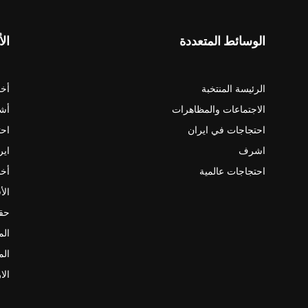
الوسائط المتعددة
الأ
الرئيسة المنتخبة
أخب
الاجتماعات والمظاهرات
أش
احتجاجات في ايران
احت
اشرف
اير
احتجاجات عالمية
أخب
الأ
حقو
الم
الم
الا