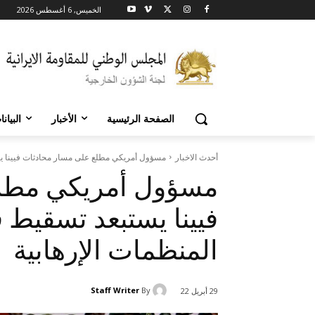
الخميس, 6 أغسطس 2026
الصفحة الرئيسية
الأخبار
البيان
أحدث الاخبار
مسؤول أمريكي مطلع على مسار محادثات فیینا ی
مسؤول أمريكي مطلع
فیینا یستبعد تسقیط
المنظمات الإرهابية
Staff Writer
By
29 أبريل 22