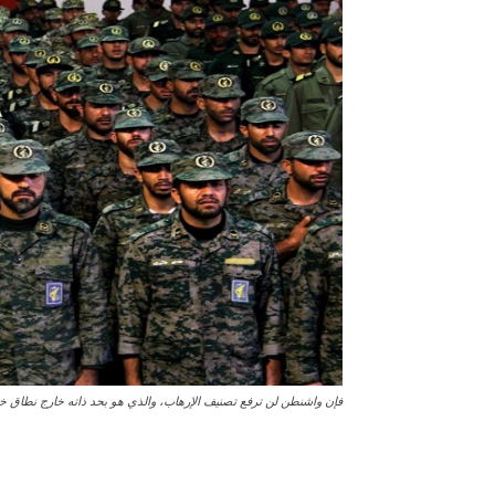
فإن واشنطن لن ترفع تصنيف الإرهاب، والذي هو بحد ذاته خارج نطاق خ