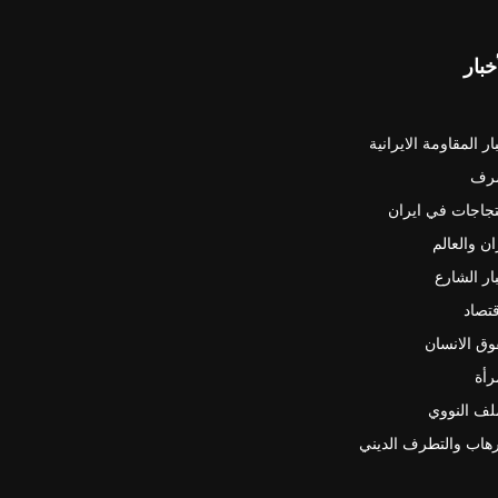
خبار
ار المقاومة الايرانية
رف
جاجات في ايران
ان والعالم
ار الشارع
قتصاد
ق الانسان
رأة
لف النووي
رهاب والتطرف الديني