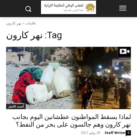
علامات
نهر كارون
Tag:
نهر كارون
أحدث الاخبار
لماذا يسقط المواطنون عطشانين اليوم بجانب
نهر كارون وهم جالسون على بحر من النفط؟
Staff Writer
-
28 يوليو 2021
0