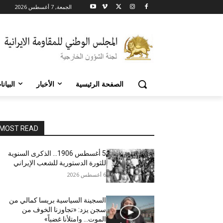
الجمعة, 7 أغسطس 2026
الصفحة الرئيسية
الأخبار
البيان
MOST READ
5 أغسطس 1906… الذكرى السنوية
للثورة الدستورية للشعب الإيراني
6 أغسطس 2026
السجينة السياسية بريسا كمالي من
سجن يزد: «تجاوزنا الخوف من
الموت… وامتلأنا غضباً»