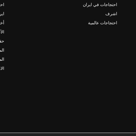
احتجاجات في ايران
احت
اشرف
اير
احتجاجات عالمية
أخب
الأ
حقو
الم
الم
الا