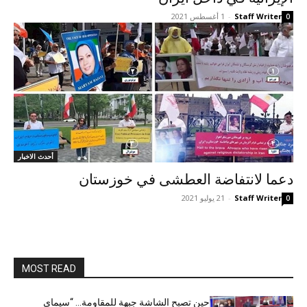
Staff Writer
-
1 أغسطس 2021
0
أحدث الاخبار
دعما لانتفاضة العطشى في خوزستان
Staff Writer
-
21 يوليو 2021
0
MOST READ
حين تصبح الشاشة جبهة للمقاومة… “سيمای