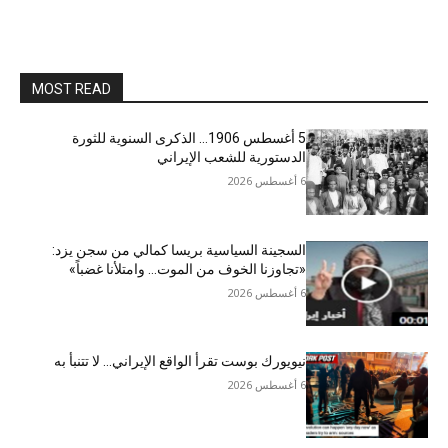
MOST READ
5 أغسطس 1906… الذكرى السنوية للثورة
الدستورية للشعب الإيراني
6 أغسطس 2026
السجينة السياسية بريسا كمالي من سجن يزد:
«تجاوزنا الخوف من الموت… وامتلأنا غضباً»
6 أغسطس 2026
نيويورك بوست تقرأ الواقع الإيراني… لا تتنبأ به
6 أغسطس 2026