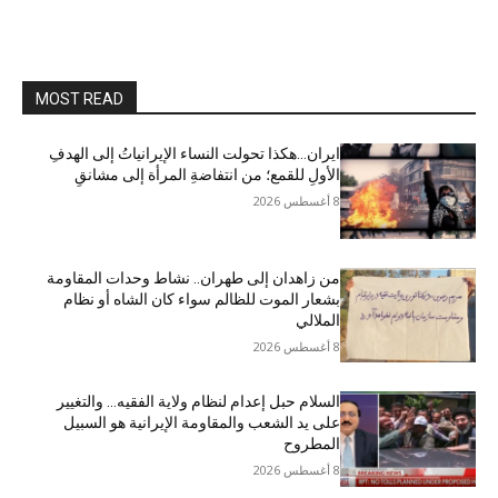
MOST READ
ایران…هکذا تحولت النساء الإيرانياتُ إلى الهدفِ
الأولِ للقمع؛ من انتفاضةِ المرأة إلى مشانقِ
8 أغسطس 2026
من زاهدان إلى طهران.. نشاط وحدات المقاومة
بشعار الموت للظالم سواء كان الشاه أو نظام
الملالي
8 أغسطس 2026
السلام حبل إعدام لنظام ولاية الفقيه… والتغيير
على يد الشعب والمقاومة الإيرانية هو السبيل
المطروح
8 أغسطس 2026