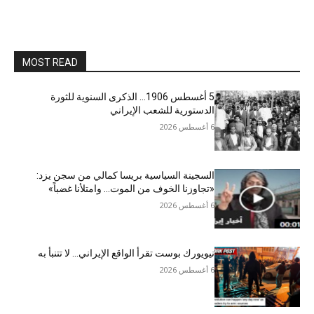
MOST READ
5 أغسطس 1906… الذكرى السنوية للثورة
الدستورية للشعب الإيراني
6 أغسطس 2026
السجينة السياسية بريسا كمالي من سجن يزد:
«تجاوزنا الخوف من الموت… وامتلأنا غضباً»
6 أغسطس 2026
نيويورك بوست تقرأ الواقع الإيراني… لا تتنبأ به
6 أغسطس 2026