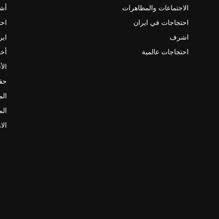
الاجتماعات والمظاهرات
أش
احتجاجات في ايران
احت
اشرف
اير
احتجاجات عالمية
أخب
الأ
حقو
الم
الم
الا