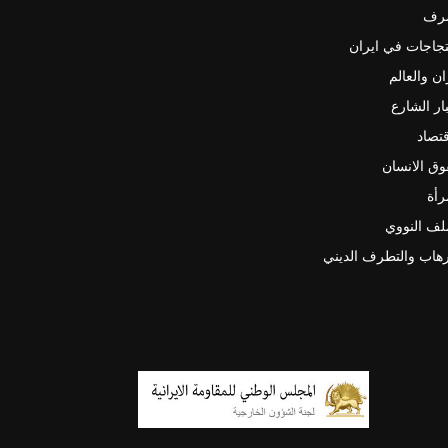
رف
جاجات في ايران
ان والعالم
ار الشارع
قتصاد
ق الانسان
رأة
لف النووي
رهاب والتطرف الديني