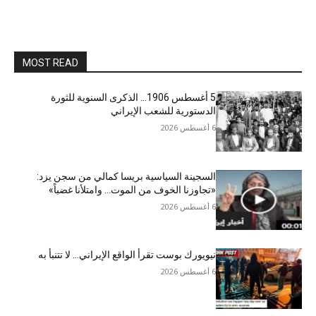
MOST READ
5 أغسطس 1906… الذكرى السنوية للثورة
الدستورية للشعب الإيراني
6 أغسطس 2026
السجينة السياسية بريسا كمالي من سجن يزد:
«تجاوزنا الخوف من الموت… وامتلأنا غضباً»
6 أغسطس 2026
نيويورك بوست تقرأ الواقع الإيراني… لا تتنبأ به
6 أغسطس 2026