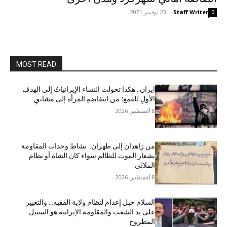
Staff Writer
-
23 نوفمبر 2021
0
MOST READ
ایران…هکذا تحولت النساء الإيرانياتُ إلى الهدفِ
الأولِ للقمع؛ من انتفاضةِ المرأة إلى مشانقِ
8 أغسطس 2026
من زاهدان إلى طهران.. نشاط وحدات المقاومة
بشعار الموت للظالم سواء كان الشاه أو نظام
الملالي
8 أغسطس 2026
السلام حبل إعدام لنظام ولاية الفقيه… والتغيير
على يد الشعب والمقاومة الإيرانية هو السبيل
المطروح