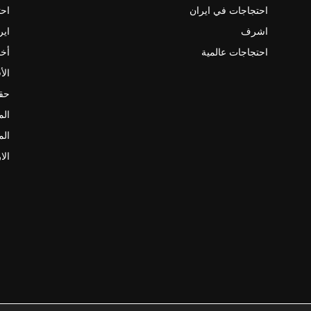
احتجاجات في ايران
احت
اشرف
اير
احتجاجات عالمية
أخب
الأ
حقو
الم
الم
الا