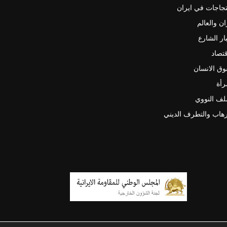
جاجات في ايران
ان والعالم
ار الشارع
قتصاد
ق الانسان
رأة
لف النووي
رهاب والتطرف الديني