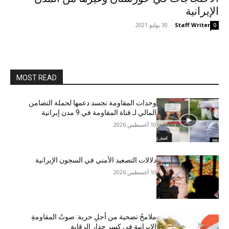
الإيرانية
Staff Writer
-
30 يوليو 2021
0
MOST READ
وحدات المقاومة تجسد دعمها لحملة التضامن
المالي لـ قناة المقاومة في 9 مدن إيرانية
10 أغسطس 2026
دلالات التصعيد الأمني في السجون الإيرانية
10 أغسطس 2026
ملامحُ تضحية من أجلِ حرية: صوتُ المقاومةِ
الإيرانية في كسرِ جدارِ الرقابة