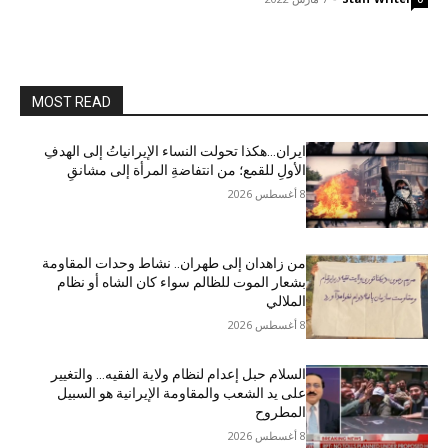
MOST READ
ایران…هکذا تحولت النساء الإيرانياتُ إلى الهدفِ
الأولِ للقمع؛ من انتفاضةِ المرأة إلى مشانقِ
8 أغسطس 2026
من زاهدان إلى طهران.. نشاط وحدات المقاومة
بشعار الموت للظالم سواء كان الشاه أو نظام
الملالي
8 أغسطس 2026
السلام حبل إعدام لنظام ولاية الفقيه… والتغيير
على يد الشعب والمقاومة الإيرانية هو السبيل
المطروح
8 أغسطس 2026