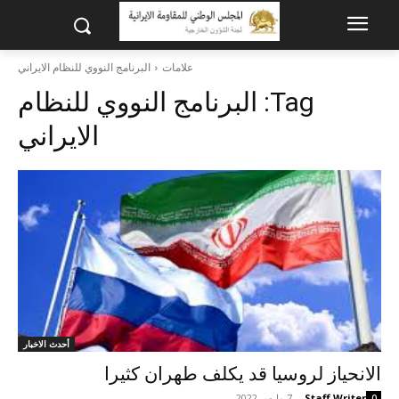
علامات
البرنامج النووي للنظام الايراني
Tag:
البرنامج النووي للنظام
الايراني
أحدث الاخبار
الانحياز لروسيا قد يکلف طهران کثيرا
Staff Writer
-
7 مارس 2022
0