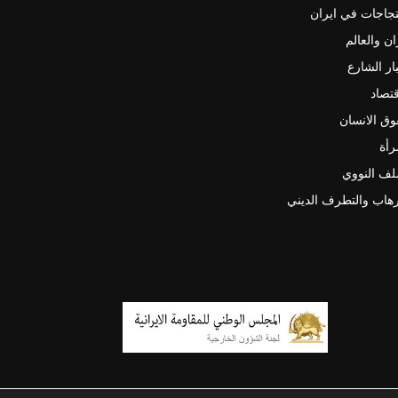
جاجات في ايران
ان والعالم
ار الشارع
قتصاد
ق الانسان
رأة
لف النووي
رهاب والتطرف الديني