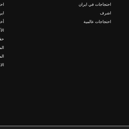
احتجاجات في ايران
احت
اشرف
اير
احتجاجات عالمية
أخب
الأ
حقو
الم
الم
الا