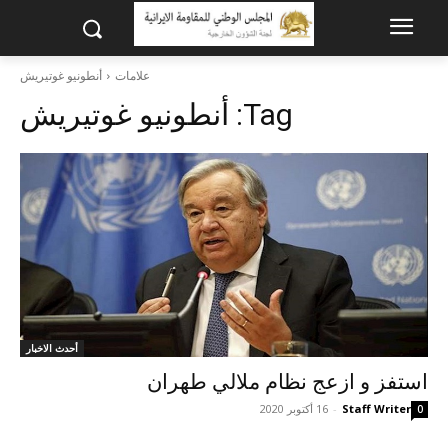
علامات
أنطونيو غوتيريش
Tag:
أنطونيو غوتيريش
أحدث الاخبار
استفز و ازعج نظام ملالي طهران
Staff Writer
-
16 أكتوبر 2020
0