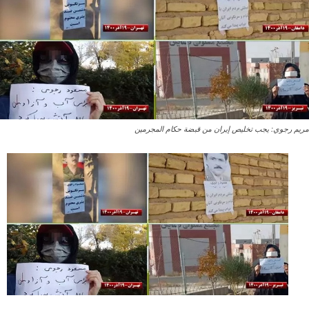
مريم رجوي: يجب تخليص إيران من قبضة حكام المجرمين