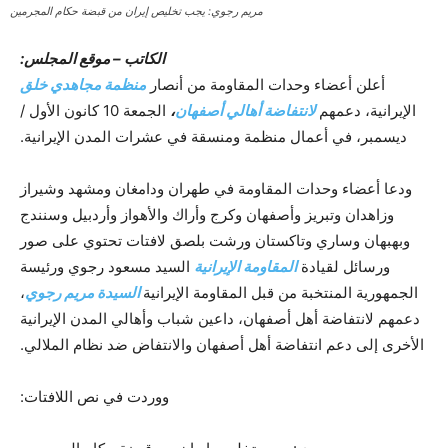
مريم رجوي: يجب تخليص إيران من قبضة حكام المجرمين
الکاتب – موقع المجلس:
أعلن أعضاء وحدات المقاومة من أنصار
منظمة مجاهدي خلق
الإيرانية، دعمهم
لانتفاضة أهالي أصفهان
،
الجمعة 10 كانون الأول /
ديسمبر، في أعمال منظمة ومنسقة في عشرات المدن الإيرانية.
ودعا أعضاء وحدات المقاومة في طهران ودامغان ومشهد وشيراز
وزاهدان وتبريز وأصفهان وكرج وأراك والأهواز وأردبيل وسنندج
وبهبهان وساري وتاكستان ورشت بلصق لافتات تحتوي على صور
ورسائل لقيادة
المقاومة الإيرانية
السيد مسعود رجوي ورئيسة
الجمهورية المنتخبة من قبل المقاومة الإيرانية
السيدة مريم رجوي
،
دعمهم لانتفاضة أهل أصفهان، داعين شباب وأهالي المدن الإيرانية
الأخرى إلى دعم انتفاضة أهل أصفهان والانتفاض ضد نظام الملالي.
ووردت في نص اللافتات: