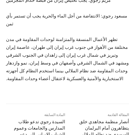
مريم رجوي: يجب تخليص إيران من قبضة حكام المجرمين
مسعود رجوي: الانتفاضة من أجل الماء والحرية يجب أن تستمر بأي
ثمن
تظهر الأعمال المنسقة والمتزامنة لوحدات المقاومة في مدن
مختلفة من الأهواز في جنوب غرب إيران إلى طهران، عاصمة إيران
وتبريز في شمال غرب إيران إلى زاهدان في الجنوب الشرقي
ومشهد في الشمال الشرقي وأصفهان في وسط إيران، نمو وازدهار
وحدات المقاومة ضد نظام الملالي بينما استخدم النظام كل أجهزته
الاستخبارية والأمنية والعسكرية لاعتقال أعضاء وحدات المقاومة.
المقالة القادمة
المادة السابقة
أنصار منظمة مجاهدي خلق
السیدة رجوي تدعو طلاب
يتظاهرون أمام البرلمان
المدارس والجامعات وعموم
السويدي ضد نظام الملالي
الشباب الايراني إلى دعم