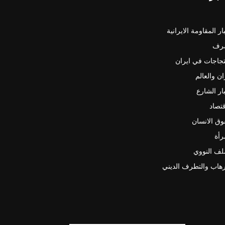
ار المقاومة الايرانية
رف
جاجات في ايران
ان والعالم
ار الشارع
قتصاد
ق الانسان
رأة
لف النووي
رهاب والتطرف الديني