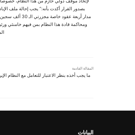
لإتخاذ موقف دولي حازم من هذا النظام، خصوصا و
بصدور القرار أکدت بأنه:” يجب إحالة ملف الإباد
مدار أربعة عقود خاصة مجزرتي الـ 30 ألف سجين سياسي عام 1988 و 1500
ومحاكمة قادة هذا النظام بمن فيهم خامنئي ورئ
الم
المقالة القادمة
ما يجب أخذه بنظر الاعتبار للتعامل مع النظام الإير
البيانات