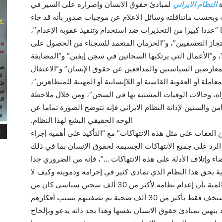
ة
النظام الايراني
لمبادئ حقوق الانسان وإصراره على السير في
نه وبحسب ماتناقلته وسائل الاعلام عن موجبات صدور بأنه قد جاء
 “عددا كبيرا من التحذيرات ضد استخدام وتنفيذ عقوبة الإعدام”،
حتجاز التعسفيين”، و”الحرمان المتعمد للسجناء من الحصول على
، و”الأعمال التي يرتكبها السجانين في سجن إيفين” و”المضايقة
معارضين السياسيين والمدافعين عن حقوق الإنسان” و”الاعتقال
لة أو العقوبة القاسية أو اللاإنسانية أو المهينة للمتظاهرين”،
راه، وحالات الوفيات المشتبه بها في السجن”، ومن خلال ملاحظة
ن والستين لإدانة النظام الايراني فإنه تتوضح الصورة تماما عن
الوجه الحقيقي البشع لهذا النظام.
م
ن العقاب على مثل هذه الانتهاكات” مع “التأكيد على أهمية إجراء
الرد على جميع الانتهاكات الجسيمة لحقوق الإنسان بما في ذلك
اء وإتلاف الأدلة على هذه الانتهاكات …”، فإنه من الضروري جدا
 بحق هذا النظام الذي تمادى کثير في إجرامه ودمويته وکيف لا
وإن رئيسه يتندر أمام مراسلي وسائل الاعلام العالمية بأن إعدام نظامه لأکثر من 30 ألف سجين سياسي کان من
أجل الدفاع عن حقوق الانسان، إذ يبدو بأنه لايستخف فقط بأکثر من 30 ألف ضحية تم تصفيتهم بسبب أفکارهم
د يتهين بمبادئ حقوق الانسان نفسها وهذا بحد ذاته يدعو وبإلحاح