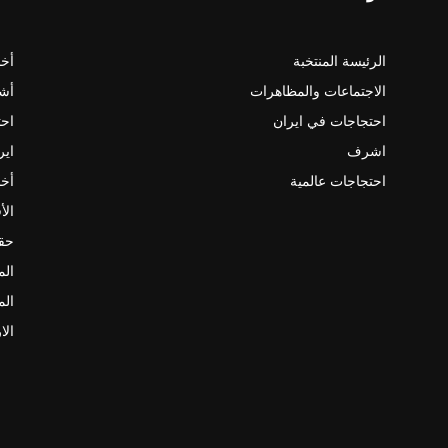
الرئيسة المنتخبة
أخب
الاجتماعات والمظاهرات
أش
احتجاجات في ايران
احت
اشرف
اير
احتجاجات عالمية
أخب
الأ
حقو
الم
الم
الا