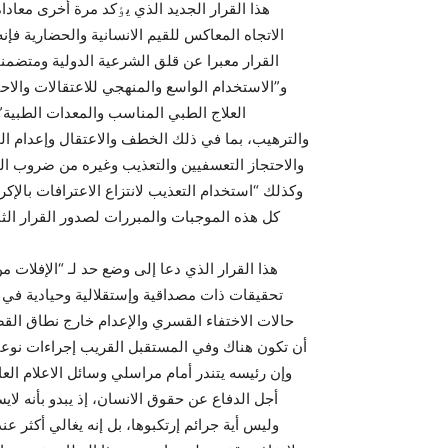
هذا القرار الجديد الذي يٶکد مرة أخرى معادا
الاتجاه المعاکس للقيم الانسانية والحضارية فإ
القرار معبرا عن قلق الشرعية الدولية ومتضمنا
و”الاستخدام الواسع والمنهجي للاعتقالات والا
العلاج الطبي المناسب والمعدات الطبية”
والترهيب، بما في ذلك الخطف والاعتقال وإعدام ال
والاحتجاز التعسفيين والتعذيب وغيره من ضروب المعام
وكذلك “استخدام التعذيب لانتزاع الاعترافات بالإك
کل هذه الموجبات والمبررات لصدور القرار الثام
هذا القرار الذي دعا إلى وضع حد لـ “الإفلات م
تحقيقات ذات مصداقية وإستقلالية وحيادية في 
حالات الاختفاء القسري والإعدام خارج نطاق القض
أن تکون هناك وفي المستقبل القريب إجراءات نوعية
وليس أية جرائم إرتکبوها، بل إنه يغالي أکثر عن