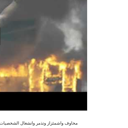
مخاوف واشمئزاز وتذمر وانشغال الشخصيات ال