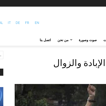
AL
IT
DE
FR
EN
ات
صوت وصورة
من نحن
اتصل بنا
ي
إبادة والزوال
م