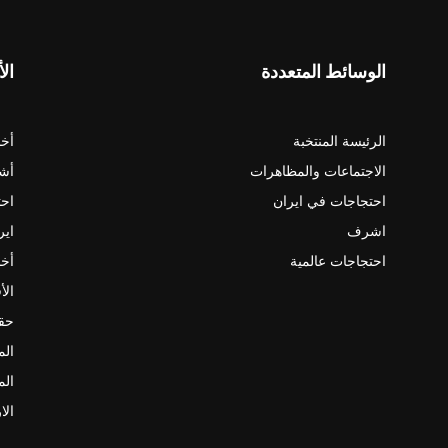
الوسائط المتعددة
الأ
الرئيسة المنتخبة
أخب
الاجتماعات والمظاهرات
أش
احتجاجات في ايران
احت
اشرف
اير
احتجاجات عالمية
أخب
الأ
حقو
الم
الم
الا