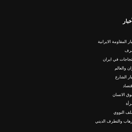
خبار
ار المقاومة الايرانية
رف
جاجات في ايران
ان والعالم
ار الشارع
قتصاد
ق الانسان
رأة
لف النووي
رهاب والتطرف الديني