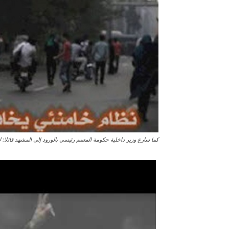
كما سارع وزير داخلية حكومة المعمم رئيسي بالورود إلى المشهد قائلا: ل