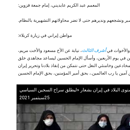
المعمم عبد الكريم عابديني، إمام جمعة قزوين:
بر ونشجعهم ونديرهم حتى لا تضر محاولاتهم التشهيرية بالنظام.
مواطن إيراني في زيارة كربلاء:
 والأخوات في
أشرف الثالث
، نيابة عن الأخ مسعود والأخت مريم،
ين في يوم الأربعين، وأسأل الإمام الحسين ليساعد مجاهدي خلق
مخادعين وخامنئي النغل حتى نتمكن من إنقاذ بلادنا وتحرير إيران
 آمين يا رب العالمين.، بحق أمير المؤمنين، بحق الإمام الحسين
وى البلاد في إيران بشعار «ليطلق سراح السجين السياسي
25سبتمبر 2021