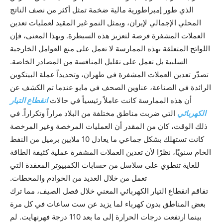
الذي طور إمبراطورية مالية ضخمة تمثل أكثر من نصف الناتج
المحلي الإجمالي لإيران، ويمثل النمو غير المقيد لعمليات تعدين
العملات المشفرة فرصة لتعزيز هذه السيطرة. وبهذا المعنى، فإن
اللوائح المتعلقة بهذه الممارسة لا تعمل على منع العوامل الخارجية
السلبية بل تعمل على تقليل المنافسة من المصادر الخاصة.
تصدّر تعدين العملات المشفرة في طهران، وتحديداً عملة البيتكوين
الرائدة في الصناعة، عناوين الصحف في مايو عندما تم الكشف عن
أن هذه الممارسة كانت عاملاً رئيسياً في حالات
انقطاع التيار
الكهربائي
التي ضربت مناطق مختلفة من البلاد مراراً وتكراراً. في
ذلك الوقت، كان من المقدر أن العمليات المرخصة وغير المرخصة
كانت تستهلك بشكل جماعي ما يعادل 10 ملايين برميل من النفط
الخام سنويًا، نظرًا لأن تعدين العملات المشفرة عملية كثيفة الطاقة
للغاية تنطوي على سلاسل من حسابات الكمبيوتر المعقدة التي
تعمل من خلال العديد من الخوادم والمحطات.
تفاقم انقطاع التيار الكهربائي المعني خلال فصل الصيف، مما ترك
بعض المناطق بدون كهرباء لما يزيد عن ست ساعات في كل مرة
بينما ارتفعت درجات الحرارة إلى ما بعد 110 درجة فهرنهايت. لم