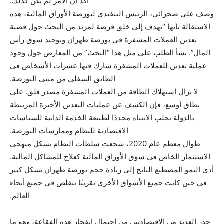
أكد أن الأمر لم يكن كذلك.
وصف علي صحرائي، الرئيس التنفيذي لبورصة الأوراق المالية، هذه
الاستقالة بأنها “تهدف إلى خلق فرصة لمزيد من البحث حول قضية
تعدين العملات المشفرة في بورصة طهران وتوحيد سوق رأس
المال”. نشأ الطلب على مثل هذا “البحث” من المعارض حول وجود
عملية تعدين للعملات المشفرة شارك فيها عشرات الأشخاص في
الطابق السفلي من مبنى البورصة.
لا يزال استهلاك الطاقة من العملات المشفرة مصدر قلق. على
نطاق أوسع، فإن الكشف عن عمليات التعدين الأخيرة المرتبطة
بالدولة يجلب الانتباه مجددًا لطبيعة الخدمة الذاتية للسياسات
الاقتصادية للنظام وممارسات البورصة.
طوال معظم عام 2020، شجعت سلطات النظام بشكل منهجي
الاستثمار الخاص في سوق الأوراق المالية كعلاج للمشاكل المالية.
أدى النمو المصطنع الناتج إلى زيادة حجم بورصة طهران بشكل كبير
في حين كانت جميع الأسواق الأخرى تقريبًا تتقلص في جميع أنحاء
العالم.
حذر العديد من الاقتصاديين من احتمال انفجار هذه الفقاعة، وهو ما