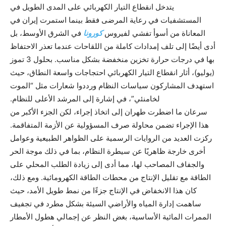
يتدخل انقطاع التيار الكهربائي على المدى الطويل في
المستشفيات في رعاية المرضى فقط بينما استمرت إيران في
المعاناة من أسوأ تفشي لفيروس
كورونا
في الشرق الأوسط، بل
أدى أيضًا إلى تلف إمدادات كاملة من اللقاحات عندما تعذر الاحتفاظ
بها في درجات حرارة تخزين منخفضة بشكل مناسب. بحلول 3 تموز
(يوليو)، أثار انقطاع التيار الكهربائي احتجاجات واسعة النطاق، حيث
استهدف المشاركون سياسات النظام ورددوا شعارات مثل “الموت
لخامنئي”، في إشارة إلى المرشد الأعلى للنظام.
سرعان ما اضطرت طهران إلى اتخاذ إجراء، لكن الجزء الأكبر من
هذا الإجراء تضمن محاولة صرف المسؤولية عن الأزمة المتفاقمة.
ركزت العديد من الروايات الرسمية على الظواهر الطبيعية وعوامل
أخرى خارجة ظاهريًا عن سيطرة النظام، بما في ذلك موجة الحر
والجفاف المصاحب لها، مما أدى إلى زيادة الطلب المحلي على
الطاقة مع تقليل الإنتاج من محطات الطاقة الكهرومائية. ومع ذلك،
كان هذا الانخفاض في الإنتاج جزءًا من نمط طويل الأمد، حيث
ساهمت إدارة المياه والأراضي السيئة بشكل مطرد في تجفيف
الممرات المائية الأساسية، بغض النظر عن إجمالي هطول الأمطار