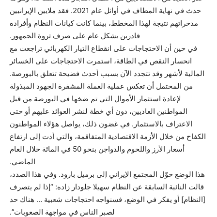
حدث في نهاية المطاف في أوائل عام 2021. فقد ملايين الإيرانيين
مدخراتهم نتيجة لهذا المخطط، بينما كانت كيانات النظام وأفراده
قادرين بشكل عام على صرف ثروة الجمهور.
في حين أن الاحتجاجات على انقطاع التيار الكهربائي تراجعت مع
انحسار النقص في الطاقة، استمرت الاحتجاجات على الخسائر
المالية لأشهر وقد تتجدد الآن بسبب أحدث فضيحة تتعلق بالبورصة.
من المحتمل أن تعكس عملية العملة المشفرة الجهود المبذولة
لإعادة استثمار الأموال التي تم ضخها في البورصة من قبل
المواطنين العاديين، دون أي خطة لنشر العوائد عليهم أو حتى
الاعتراف بالاستثمار. في غضون ذلك، يواصل هؤلاء المواطنون
الكفاح من خلال الأزمة الاقتصادية المتفاقمة، والتي أدت إلى ارتفاع
أسعار الأرز واللحوم والدواجن بنحو 50 في المائة خلال العام
الماضي.
هذا الوضع حوّل المجتمع الإيراني إلى برميل بارود. وفي هذا الصدد،
قالت النائبة السابقة عن النظام سهيلا جلودار زاده: “إذا لم يتصرف
[النظام] أو يفكر في الوضع، فسنواجه احتجاجات شعبية … هناك حد
لصبر الناس في مواجهة الصعوبات”.