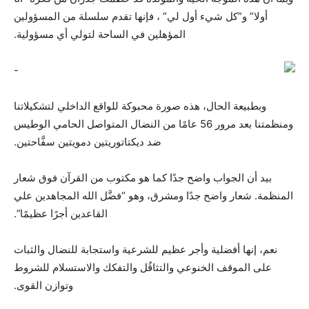
أولا” و”كل شيء أول لي” ، فإنها تقدم سلسلة من المسؤولين
المؤهلين في الساحة لتولي أي مسؤولية.
وبطبيعة الحال، هذه صورة محبوكة للواقع الداخلي لتشكيلاتنا
ومنظمتنا بعد مرور 56 عامًا من النضال المتواصل الحامي الوطيس
ضد ديكتاتوريتين دمويتين سفَّاحتين.
بيد أن الجواب واضح جدًا كما هو مكتوب من القرآن فوق شعار
المنظمة. شعار واضح جدًا ومشرق، وهو “فضَّل الله المجاهدين علي
القاعدین أجرًا عظیمًا”.
نعم، إنها أفضلية وأجر عظيم للشرعية واستجابة للنضال والثبات
على الموقف الخنوعي والتثاقُل والتفكك والاستسلام للشروط
وتوازن القوى.