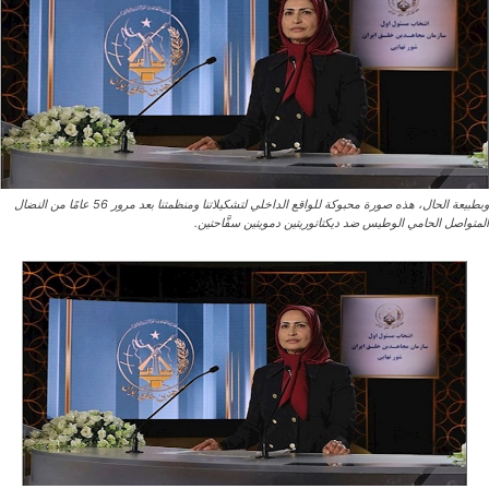
وبطبيعة الحال، هذه صورة محبوكة للواقع الداخلي لتشكيلاتنا ومنظمتنا بعد مرور 56 عامًا من النضال
المتواصل الحامي الوطيس ضد ديكتاتوريتين دمويتين سفَّاحتين.