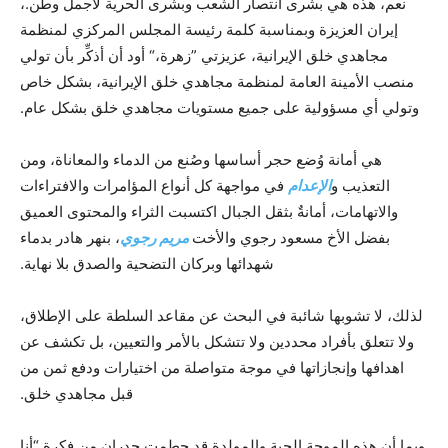
نعم، هذه هي بشرى انتصار الشعب وبشرى الحرية لأجمل وطن.،
إيران العزيزة وبمناسبة كلمة رئيسة المجلس المركزي لمنظمة
مجاهدي خلق الإيرانية، عزيزتي ”زهرة،“ أود أن أذكِّر بأن تولي
منصب الأمينة العامة لمنظمة مجاهدي خلق الإيرانية، بشكل خاص
وتولي أي مسؤولية على جميع مستويات مجاهدي خلق بشكل عام.
هي أمانة وُضع حجر أساسها وصُنع من الدماء والمعاناة، ومن
التعذيب و
الإعدام
في مواجهة كل أنواع المؤامرات والافتراءات
والاتهامات، أمانةٌ بثقل الجبال اكتسبت الثراء والمحتوى العميق
بفضل الأخ مسعود رجوي والأخت
مريم رجوي
، بنهر هادر بدماء
شهدائها وبركان التضحية والصدق بلا نهاية.
لذلك، لا تشوبها شائبة في البحث عن مقاعد السلطة على الإطلاق،
ولا تتعلق بأفراد محددين ولا تتشكل بالأمر والتعيين، بل تكشف عن
اهدافها وإنجازاتها في موجة متواصلة من اختيارات ودفع ثمن من
قبل مجاهدي خلق.
وبما أن هذه الموجة الحية والمولدة قد حطمت جدران من فكرة “أنا