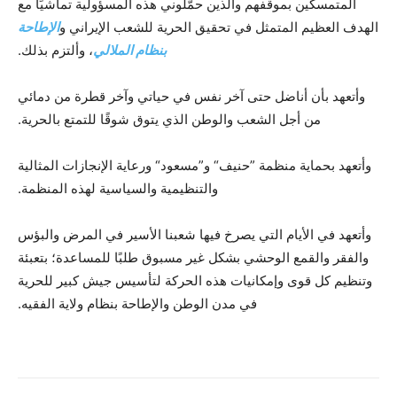
المتمسكين بموقفهم والذين حمَّلوني هذه المسؤولية تماشيًا مع
الهدف العظيم المتمثل في تحقيق الحرية للشعب الإيراني و
الإطاحة
بنظام الملالي
، وألتزم بذلك.
وأتعهد بأن أناضل حتى آخر نفس في حياتي وآخر قطرة من دمائي
من أجل الشعب والوطن الذي يتوق شوقًا للتمتع بالحرية.
وأتعهد بحماية منظمة ”حنيف“ و”مسعود“ ورعاية الإنجازات المثالية
والتنظيمية والسياسية لهذه المنظمة.
وأتعهد في الأيام التي يصرخ فيها شعبنا الأسير في المرض والبؤس
والفقر والقمع الوحشي بشكل غير مسبوق طلبًا للمساعدة؛ بتعبئة
وتنظيم كل قوى وإمكانيات هذه الحركة لتأسيس جيش كبير للحرية
في مدن الوطن والإطاحة بنظام ولاية الفقيه.