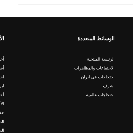
الوسائط المتعددة
الأ
الرئيسة المنتخبة
أخب
الاجتماعات والمظاهرات
أش
احتجاجات في ايران
احت
اشرف
اير
احتجاجات عالمية
أخب
الأ
حقو
الم
الم