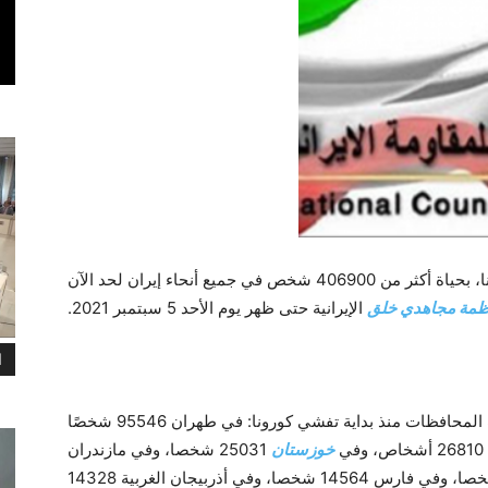
إيران، 5 سبتمبر/ايلول 2021 – أودى فيروس كورونا، بحياة أكثر من 406900 شخص في جميع أنحاء إيران لحد الآن
ظمة مجاهدي خلق
الإيرانية حتى ظهر يوم الأحد 5 سبتمبر 2021.
ا
في مختلف المحافظات منذ بداية تفشي كورونا: في طهران 95546 شخصًا
خوزستان
25031 شخصا، وفي مازندران
15710 أشخاص، وفي أذربيجان الشرقية 14543 شخصا، وفي فارس 14564 شخصا، وفي أذربيجان الغربية 14328