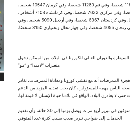
شخصًا، وفي كيلان 14070 شخصا، وفي ألبرز 11858 شخصا، وفي قم 11260 شخصا، وفي كرمان 10547 شخصا،
وفي كلستان 9570 شخصا، وفي همدان 7838 شخصا، وفي مركزي 7633 شخصا، وفي كرمانشاه 7108 أشخاص،
وفي هرمزكان 7045 شخصا، وفي يزد 6978شخصًا، وفي كردستان 6367 شخصا، وفي أردبيل 5090 شخصا، وفي
السيطرة والدوران العالي للكورونا في البلاد، من الممكن دخول
متغيرات “لامبدا” و “مو”
م
جرة الممرضات أنه مع تفشي كورونا ومعاناة الممرضات، تغادر
ل شهر. إذا كانت صحة الناس مهمة للمسؤولين، كان يجب تقديم المزيد من الدعم
تى لا يغادرن البلاد. الواقع في بلادنا حياة الإنسان لا قيمة لها.
في حين أكد مدير عام مقابر تبريز تضاعف عدد المتوفين في تبريز أربع مرات ويصل يوميا إلى 30 حالة، وأن تقديم
الخدمات إلى ضواحي تبريز صعب بسبب كثرة عدد المتوفي