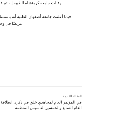
وقالت جامعة كرمنشاه الطبية إنه تم قبول 333 مريضاً الليلة الماضية وبلغ عدد المقبولين 67
مريضًا في وحدة العناية ال
المقالة القادمة
في المؤتمر العام لمجاهدي خلق في ذكرى انطلاقة
العام السابع والخمسين لتأسيس المنظمة