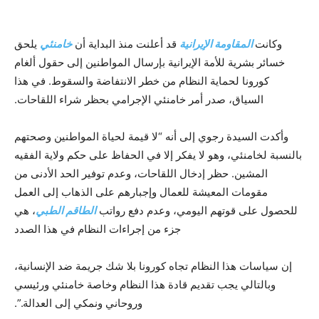
وكانت
المقاومة الإيرانية
قد أعلنت منذ البداية أن
خامنئي
يلحق
خسائر بشرية للأمة الإيرانية بإرسال المواطنين إلى حقول ألغام
كورونا لحماية النظام من خطر الانتفاضة والسقوط. في هذا
السياق، صدر أمر خامنئي الإجرامي بحظر شراء اللقاحات.
وأكدت السيدة رجوي إلى أنه “لا قيمة لحياة المواطنين وصحتهم
بالنسبة لخامنئي، وهو لا يفكر إلا في الحفاظ على حكم ولاية الفقيه
المشين. حظر إدخال اللقاحات، وعدم توفير الحد الأدنى من
مقومات المعيشة للعمال وإجبارهم على الذهاب إلى العمل
للحصول على قوتهم اليومي، وعدم دفع رواتب
الطاقم الطبي
، هي
جزء من إجراءات النظام في هذا الصدد
إن سياسات هذا النظام تجاه كورونا بلا شك جريمة ضد الإنسانية،
وبالتالي يجب تقديم قادة هذا النظام وخاصة خامنئي ورئيسي
وروحاني ونمكي إلى العدالة.”.