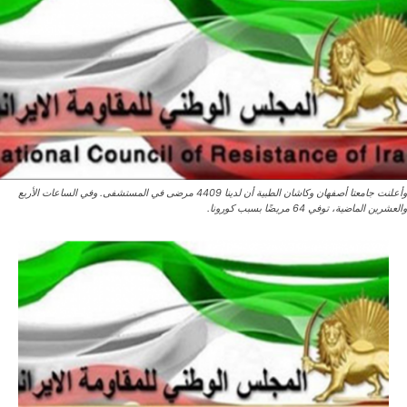
وأعلنت جامعتا أصفهان وكاشان الطبية أن لدينا 4409 مرضى في المستشفى. وفي الساعات الأربع
والعشرين الماضية، توفي 64 مريضًا بسبب كورونا.