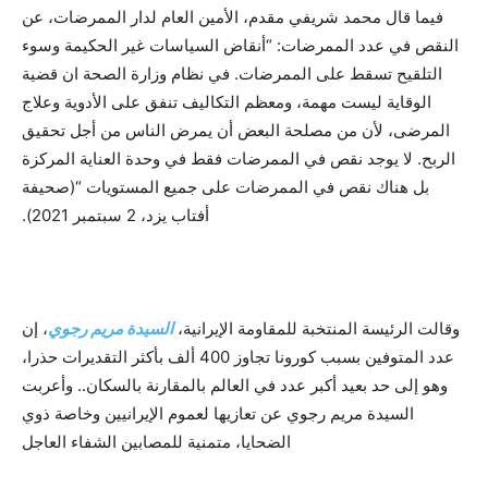
فيما قال محمد شريفي مقدم، الأمين العام لدار الممرضات، عن
النقص في عدد الممرضات: “أنقاض السياسات غير الحكيمة وسوء
التلقيح تسقط على الممرضات. في نظام وزارة الصحة ان قضية
الوقاية ليست مهمة، ومعظم التكاليف تنفق على الأدوية وعلاج
المرضى، لأن من مصلحة البعض أن يمرض الناس من أجل تحقيق
الربح. لا يوجد نقص في الممرضات فقط في وحدة العناية المركزة
بل هناك نقص في الممرضات على جميع المستويات “(صحيفة
أفتاب يزد، 2 سبتمبر 2021).
وقالت الرئيسة المنتخبة للمقاومة الإيرانية،
السيدة مريم رجوي
، إن
عدد المتوفين بسبب كورونا تجاوز 400 ألف بأكثر التقديرات حذرا،
وهو إلى حد بعيد أكبر عدد في العالم بالمقارنة بالسكان.. وأعربت
السيدة مريم رجوي عن تعازيها لعموم الإيرانيين وخاصة ذوي
الضحايا، متمنية للمصابين الشفاء العاجل