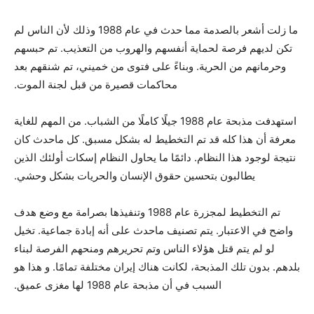
ما زلت أشعر بالصدمة مما حدث في عام 1988 وذلك لأن الناس لم
تكن لديهم فرصة لحماية أنفسهم والهروب من التعذيب. تم حبسهم
وحرمانهم من الحرية. وبناءً على فتوى من خميني، تم شنقهم بعد
محاكمات قصيرة من قبل لجنة الموت.
استهدفت مذبحة عام 1988 جيلًا كاملًا من الشباب. من المهم للغاية
معرفة أن هذا كله قد تم التخطيط له بشكل مسبق. كل ماحدث كان
نتيجة لوجود هذا النظام. دائمًا ما يحاول النظام إسكات أولئك الذين
يطالبون بتحسين حقوق الإنسان والحريات بشكل وحشي.
تم التخطيط لمجزرة عام 1988 وتنفيذها بصرامة مع وضع هدف
واضح في الاعتبار. يتم تصنيف ماحدث على أنه إبادة جماعية. تخيل
لو لم يتم قتل هؤلاء الناس وتم تحريرهم ومنحهم الفرصة لبناء
بلدهم. بدون تلك المذبحة، لكانت هناك إيران مختلفة تمامًا. و هذا هو
السبب في أن مذبحة عام 1988 لها مغزى عميق.