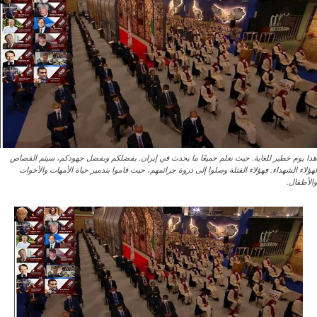
هذا يوم خطير للغاية. حيث نعلم جميعًا ما يحدث في إيران. بفضلكم وبفضل جهودكم، سيتم القصاص
لهؤلاء الشهداء. فهؤلاء القتلة وصلوا إلى ذروة جرائمهم، حيث قاموا بتدمير حياة الأمهات والأخوات
والأطفال.