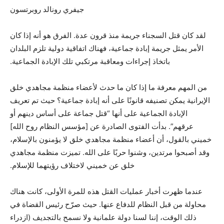
جيفري رونالد روبرتسون
لقد كان قتل السجناء جريمة منذ قرون عدة. الفرق هو أنه إذا كان
الأمر يمثل جريمة إبادة جماعية، فهناك اتفاقية دولية تلزم البلدان
باتخاذ إجراءات ومعاقبة مرتكبي تلك الإبادة الجماعية.
من المهم معرفة ما إذا كان ما حدث لأعضاء منظمة مجاهدي خلق
الإيرانية يمكن تصنيفه قانونًا على أنه إبادة جماعية؟ حيث تم تعريف
الإبادة الجماعية على أنها “قتل جماعة على أساس دينهم أو
عرقهم”. بدأت الفتوى الصادرة عن [مؤسس النظام روح الله]
خميني بالقول، أن أعضاء منظمة مجاهدي خلق لا يؤمنون بالإسلام،
وقد أصبحوا مرتدين، وشنوا حربًا على الله. تميزت منظمة مجاهدي
خلق عن خميني لاختلاف رؤيتهما للإسلام.
عندما ظهرت أخبار عمليات القتل هذه للمرة الأولى، كانت هناك
محاولة من قبل النظام للدفاع عنها. حيث صرّح رئيس القضاة في
ذلك الوقت، إننا لسنا دولة علمانية ولا نسمح بالتجديف (ازدراء