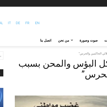
AL
IT
DE
FR
EN
ات
صوت وصورة
من نحن
اتصل بنا
لالي الحاكمين والحرس"
ي
كل البؤس والمحن بسبب
الحرس”
م