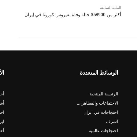
المادة السابقة
أكثر من 358900 حالة وفاة بفيروس كورونا في إيران
الوسائط المتعددة
الأ
الرئيسة المنتخبة
أخب
الاجتماعات والمظاهرات
أش
احتجاجات في ايران
احت
اشرف
اير
احتجاجات عالمية
أخب