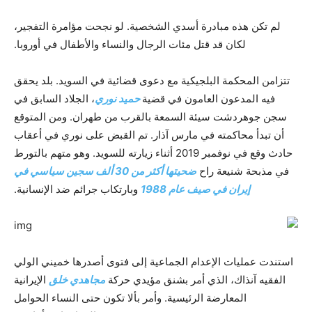
لم تكن هذه مبادرة أسدي الشخصية. لو نجحت مؤامرة التفجير،
لكان قد قتل مئات الرجال والنساء والأطفال في أوروبا.
تتزامن المحكمة البلجيكية مع دعوى قضائية في السويد. بلد يحقق
فيه المدعون العامون في قضية
حميد نوري
، الجلاد السابق في
سجن جوهردشت سيئة السمعة بالقرب من طهران. ومن المتوقع
أن تبدأ محاكمته في مارس آذار. تم القبض على نوري في أعقاب
حادث وقع في نوفمبر 2019 أثناء زيارته للسويد. وهو متهم بالتورط
في مذبحة شنيعة راح
ضحيتها أكثر من 30 ألف سجين سياسي في
إيران في صيف عام 1988
وبارتكاب جرائم ضد الإنسانية.
استندت عمليات الإعدام الجماعية إلى فتوى أصدرها خميني الولي
الفقيه آنذاك، الذي أمر بشنق مؤيدي حركة
مجاهدي خلق
الإيرانية
المعارضة الرئيسية. وأمر بألا تكون حتى النساء الحوامل