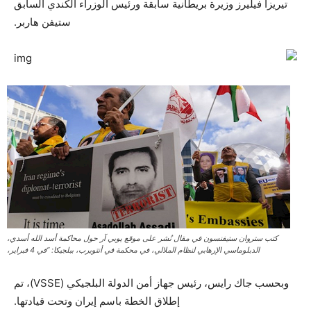
تيريزا فيليرز وزيرة بريطانية سابقة ورئيس الوزراء الكندي السابق
ستيفن هاربر.
كتب ستروان ستيفنسون في مقال نُشر على موقع يوبي آر حول محاكمة أسد الله أسدي،
الدبلوماسي الإرهابي لنظام الملالي، في محكمة في أنتويرب، ببلجيكا: “في 4 فبراير،
وبحسب جاك رايس، رئيس جهاز أمن الدولة البلجيكي (VSSE)، تم
إطلاق الخطة باسم إيران وتحت قيادتها.