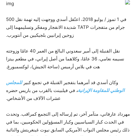
في 1 تموز / يوليو 2018، اعتُقل أسدي ووجهت إليه تهمة نقل 500
جرام من متفجرات TATP شديدة الانفجار ومفجّر وتسليمهما إلى
زوجين إيرانيين بلجيكيين من أنتويرب.
نقل القنبلة إلى أمير سعدوني البالغ من العمر 40 عامًا وزوجته
نسيمه نعامي، 36 عامًا، وكلاهما من أصل إيراني، في مطعم بيتزا
هت في بلاس أرميس (ساحة الجيش)، لوكسمبورغ.
وكان أسدي قد أمرهما بتفجير القنبلة في تجمع كبير
للمجلس
الوطني للمقاومة الإيرانية
،
في فيلبينت بالقرب من باريس حضره
عشرات الآلاف من الأشخاص.
مهرداد عارفاني، متآمر آخر، تم إرساله إلى التجمع كمراقب. وتحدث
في الحدث كبار السياسيين وكبار المسؤولين الحكوميين، بما في
ذلك رئيس مجلس النواب الأمريكي السابق نيوت غينغريتش والنائبة