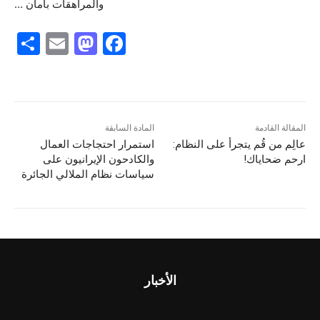
والمراهقات بأمان …
S
E
M
F
h
m
a
a
ar
ai
st
c
e
l
o
e
d
b
المقالة القادمة
المادة السابقة
عالِم من قُم يتجرأ على النظام:
استمرار احتجاجات العمال
o
o
ارحم ضحاياك!
والكادحون الإيرانيون على
n
o
سياسات نظام الملالي الجائرة
k
الأخبار