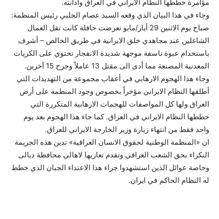
مؤامرة خططها النظام الايراني في العراق وأدانته.
وجاء في هذا البيان الذي وقعه السيد عصام الجلبي رئيس المنظمة:
صباح يوم الاثنين 29 أيار/مايو تعرضت حافلة كانت تقل العمال
الشاغلين عند مجاهدي خلق الايرانية في طريق الخالص – أشرف
باستخدام عبوة ناسفة موجهة شديدة الانفجار تحتوي على الكريات
المعدنية المصنعة مما أدى الى مقتل 13 عاملاً وجرح 15 آخرين.
وجاء هذا الهجوم الارهابي في أعقاب مجموعة من التهديدات التي
أطلقها النظام الايراني مؤخراً بخصوص وجود المنظمة على أرض
العراق ولها كل المواصفات للهجمات الارهابية المتكررة التي
خططها النظام الايراني في العراق. كما جاء هذا الهجوم بعد يوم
واحد فقط من انتهاء زيارة وزير الخارجة الايراني للعراق.
ان «المنظمة الوطنية لحقوق الانسان العراقية» تدين هذه الجريمة
النكراء بحق الشعب العراقي وتقدم تعازيها لاهالي محافظة ديالى
وخاصة عوائل الذين استشهدوا جراء هذا الاعتداء الجبان الذي خطط
له النظام الحاكم في ايران.