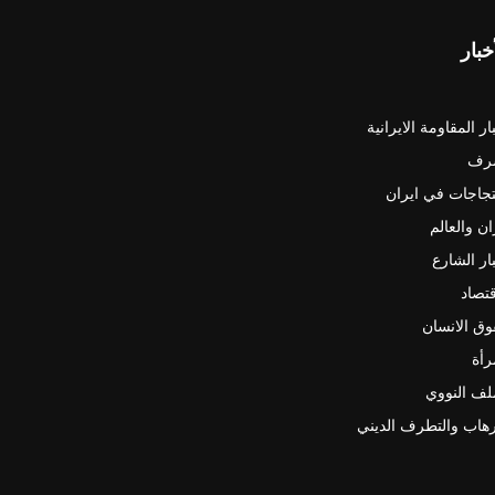
خبار
ار المقاومة الايرانية
رف
جاجات في ايران
ان والعالم
ار الشارع
قتصاد
ق الانسان
رأة
لف النووي
رهاب والتطرف الديني