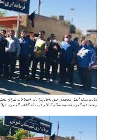
أفادت شبكة أنصار مجاهدي خلق داخل إيران أن احتجاجات شرائح مختلفة
وضعت فيه القوى القمعية لنظام الملالي في حالة التأهب القصوى خوفًا