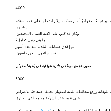
ال بلدية إيلام يوم الأحد الموافق 13 ديسمبر تجمعًا احتجاجيًا أمام محكمة إيلام احتجاجا على عدم استلام
رواتبهم.
وكان قد كتب على لافتة العمال المحتجين:
ما هي ذنبي كعامل؟
تم إغلاق حسابات البلدية منذ عدة أشهر
نحن جائعون ، نحن جائعون!
صور.. تجمع موظفي دائرة الوقاية في بلدية اصفهان
 العامة للوقاية ورفع مخالفات بلدية اصفهان تجمعًا احتجاجيًا للاعتراض
على تغيير عقد الشركة مع موظفي الدائرة.
اطنين احتجاجًا لإقامة معرض في ظروف
كورونا
بمدينة شهر كرد