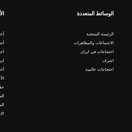
الوسائط المتعددة
الأ
الرئيسة المنتخبة
أخب
الاجتماعات والمظاهرات
أش
احتجاجات في ايران
احت
اشرف
اير
احتجاجات عالمية
أخب
الأ
حقو
الم
الم
الا