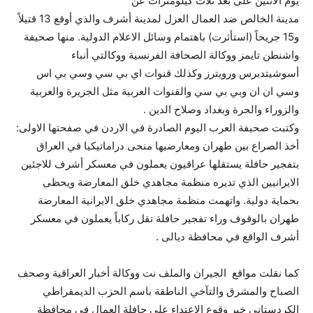
يوم الاثنين على بعد ثلاث كيلومترات عن
مدينة الخالص ضد العمال العزل لمدينة أشرف والذي أوقع 13 قتيلاً
و15 جريحاً (استأثرت) باهتمام وسائل الاعلام الدولية. منها صحيفة
واشنطن تايمز ووكالة الصحافة الفرنسية ووكالتي أنباء
أسوشيتدبرس ورويترز وكذلك قنوات اي بي سي وسي بي اس
وسي ان ان وبي بي سي والقنوات العربية مثل الجزيرة والعربية
والزوراء والحرة وبغداد وصلاح الدين .
وكتبت صحيفة العرب اليوم الصادرة في الاردن في صفحتها الاولى:
أخذ الصراع بين طهران ومعارضيها منحى دراماتيكيا في العراق
بتفجير حافلة يستقلها عراقيون يعملون في معسكر أشرف للاجئين
الايرانيين الذي تديره منظمة مجاهدي خلق المعارضة ويحظى
بحماية دولية. واتهمت منظمة مجاهدي خلق الايرانية المعارضة
طهران بالوقوف وراء تفجير حافلة تقل ركاباً يعملون في معسكر
أشرف الواقع في محافظة ديالى .
كما نقلت مواقع الجيران والملف نت ووكالة أخبار العراقية وصحف
الصباح والمشرق والتآخي الناطقة باسم الحزب الديمقراطي
الكردستاني خبر وقوع الاعتداء على حافلة العمال في محافظة