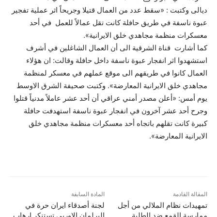
ديالى وكتبت : «سقط عدد من العمال قتيلا وجريحاً اثر عملية تفجير
عبوة ناسفة في طريق حافلة كانت تقل عمالاً للعمل في أحد
معسكرات منظمة مجاهدي خلق الايرانية».
كما أشارت قناة الشرقية الى أن العمال الشاغلين في أشرف
استشهدوا اثر انفجار عبوة ناسفة داخل حافلة وقالت: ان هؤلاء
العمال كانوا في طريقهم الى موقع عملهم في معسكر لمنظمة
مجاهدي خلق الايرانية المعارضة». وكتبت صحيفة الشرق الاوسط
يوم أمس: «أعلن مصدر أمني عراقي أن أحد عشر عاملاً مدنياً قتلوا
وجرح أحد عشر آخرون في انفجار عبوة ناسفة استهدفت حافلة
كبيرة كانت تقلهم باتجاه أحد معسكرات منظمة مجاهدي خلق
الايرانية المعارضة».
المقالة القادمة
المادة السابقة
تمهيدات نظام الملالي من أجل
لجنة أصدقاء ايران حرة في
ممارسة القمع ضد الطلبة
البرلمان الاوربي تستنكر إرهاب