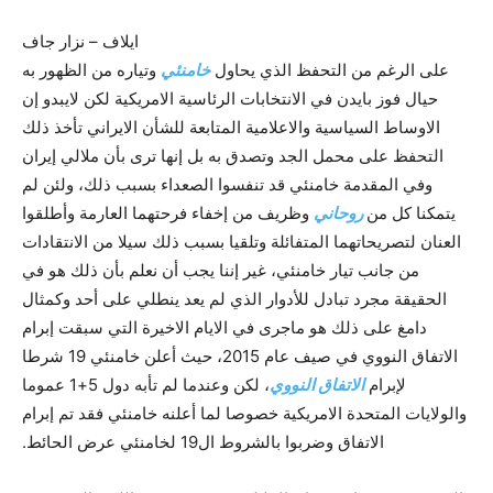
ایلاف – نزار جاف
على الرغم من التحفظ الذي يحاول
خامنئي
وتياره من الظهور به
حيال فوز بايدن في الانتخابات الرئاسية الامريکية لکن لايبدو إن
الاوساط السياسية والاعلامية المتابعة للشأن الايراني تأخذ ذلك
التحفظ على محمل الجد وتصدق به بل إنها ترى بأن ملالي إيران
وفي المقدمة خامنئي قد تنفسوا الصعداء بسبب ذلك، ولئن لم
يتمکنا کل من
روحاني
وظريف من إخفاء فرحتهما العارمة وأطلقوا
العنان لتصريحاتهما المتفائلة وتلقيا بسبب ذلك سيلا من الانتقادات
من جانب تيار خامنئي، غير إننا يجب أن نعلم بأن ذلك هو في
الحقيقة مجرد تبادل للأدوار الذي لم يعد ينطلي على أحد وکمثال
دامغ على ذلك هو ماجرى في الايام الاخيرة التي سبقت إبرام
الاتفاق النووي في صيف عام 2015، حيث أعلن خامنئي 19 شرطا
لإبرام
الاتفاق النووي
، لکن وعندما لم تأبه دول 5+1 عموما
والولايات المتحدة الامريکية خصوصا لما أعلنه خامنئي فقد تم إبرام
الاتفاق وضربوا بالشروط ال19 لخامنئي عرض الحائط.