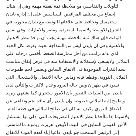
التأويلات والتفاسير، مع ملاحظة ثمة نقطة مهمة وهي إن هناك
إجماع بين مختلف المراقبين السياسيين على إن إدارة بايدن
ستتمسك وتحافظ على علاقاتها الوثيقة مع بلدان محورية في
الشرق الاوسط ولاسيما السعودية ومصر والامارات، وفي نفس
الوقت فإن هناك ثمة ملاحظة مهمة يجب أن تٶخذ بنظر الاعتبار
والاهمية وهي إن بايدن ليس من السذاجة بحيث يفرط بکل الجهد
الذي بذله ترامب من أجل ممارسة الضغط بأقصى درجاته على
الملالي ولايسعى لإستغلاله والاستفادة منه في فرض إتفاق مناسب
يسد الثغرات الموجودة في الاتفاق السابق ويضمن لجم طموحات
الملالي النووية، وقطعا فإنه ومابين حالة الانفعال والاستعجال التي
تسود في طهران وبين حالة البرود وعدم الاکتراث والتأني لدى
بايدن، من السذاجة التصور بأن الامور ستجري کما يشتهي ويريد
ويطمح إليه الملالي خصوصا وإن بايدن رأى ماقد نجم وتداعى عن
الاتفاق النووي وکيف إنه کان في صالح الملالي في خطه العام،
ولاسيما إذا ماأخذنا بنظر الاعتبار التصريحات التي أدلى بها مستشار
الأمن القومي السابق في البيت الأبيض، هربرت ريموند ماكماستر،
إلى الرئيس المنتخب جو بايدن، داعيا إياه لعدم العودة للاتفاق