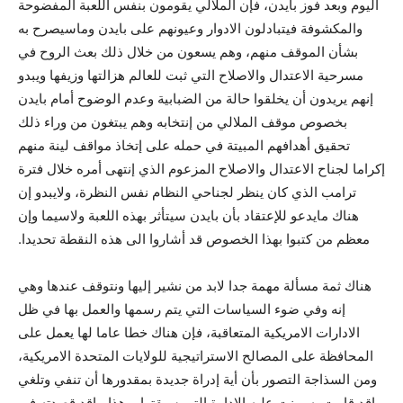
اليوم وبعد فوز بايدن، فإن الملالي يقومون بنفس اللعبة المفضوحة
والمکشوفة فيتبادلون الادوار وعيونهم على بايدن وماسيصرح به
بشأن الموقف منهم، وهم يسعون من خلال ذلك بعث الروح في
مسرحية الاعتدال والاصلاح التي ثبت للعالم هزالتها وزيفها ويبدو
إنهم يريدون أن يخلقوا حالة من الضبابية وعدم الوضوح أمام بايدن
بخصوص موقف الملالي من إنتخابه وهم يبتغون من وراء ذلك
تحقيق أهدافهم المبيتة في حمله على إتخاذ مواقف لينة منهم
إکراما لجناح الاعتدال والاصلاح المزعوم الذي إنتهى أمره خلال فترة
ترامب الذي کان ينظر لجناحي النظام نفس النظرة، ولايبدو إن
هناك مايدعو للإعتقاد بأن بايدن سيتأثر بهذه اللعبة ولاسيما وإن
معظم من کتبوا بهذا الخصوص قد أشاروا الى هذه النقطة تحديدا.
هناك ثمة مسألة مهمة جدا لابد من نشير إليها ونتوقف عندها وهي
إنه وفي ضوء السياسات التي يتم رسمها والعمل بها في ظل
الادارات الامريکية المتعاقبة، فإن هناك خطا عاما لها يعمل على
المحافظة على المصالح الاستراتيجية للولايات المتحدة الامريکية،
ومن السذاجة التصور بأن أية إدراة جديدة بمقدورها أن تنفي وتلغي
ماقد قامت به وبنت عليه الادارة التي سبقتها، وهذا ماقد قصدته في