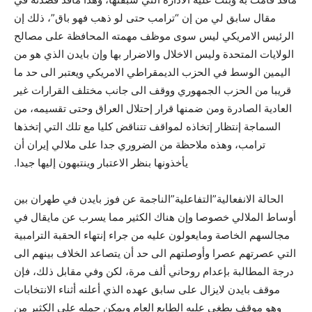
مقال سابق لي من إن “ترامب حتى لو ذهب فهو باق”، ذلك إن
الرئيس الامريکي ليس سوى موظف مهمته المحافظة على مصالح
الولايات المتحدة وليس الاخلال والاضرار بها وإن بايدن الذي هو من
اليمين الوسط في الحزب الديمقراطي الامريکي ويعتبر الى حد ما
قريبا من الحزب الجمهوري ووقف الى جانب مختلف القرارات غير
العادية الصادرة ومن ضمنها قرار إحتلال العراق وحتى تقسيمه، من
السماجة إنتظار إتخاذه لمواقف تتناقض کليا مع تلك التي إتخذها
ترامب، وهذه ملاحظة من الضروري جدا على ملالي إيران أن
يأخذونها بنظر الاعتبار وينتبهون إليها جيدا.
الحالة الانفعالية”التفاعلية”الناجمة عن فوز بايدن في طهران بين
أوساط الملالي خصوصا وإن هناك الکثير مما يسرب عن مايقال في
مجالسهم الخاصة ومايعولون عليه من جراء إنتهاء الحقبة الترامبية
التي عصرتهم عصرا وأوصلتهم الى حد أن يتصاعد الخلاف بينهم الى
درجة المطالبة بإعدام روحاني ألف مرة، لکن وفي مقابل ذلك، فإن
موقف بايدن لايزال على سابق عهده الذي أعلنه أثناء الانتخابات
وهو موقف يطغي عليه الطابع العام ويمکن حمله على الکثير من