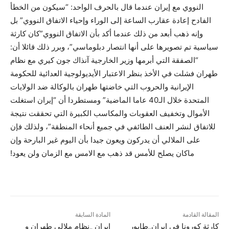
النووي مع إيران عندما قال بالحرف الواحد: “سيكون من الخطأ
الفادح إعادة عقارب الساعة إلى الوراء وإحياء الاتفاق النووي” بل
وإنه ذهب أبعد من ذلك عندما أکد بأن الاتفاق النووي”كان كارثة
سياسية تم تصويرها على أنها انتصار دبلوماسي”، وبرر ذلك قائلا أن:
“الصفقة التي أبرمها وزير الخارجية آنذاك جون كيري مع نظام
طهران فشلت في الأخذ بنظر الاعتبار الأيديولوجية العدائية للحكومة
الإيرانية والحروب التي خاضتها طهران بالوكالة ضد الولايات
المتحدة خلال الـ40 عاما الماضية” ومستطردا أن “إيران استغلت
الأموال وتخفيف العقوبات والمكاسب الكبيرة التي تحققت نتيجة
للاتفاق لنشر العنف الطائفي في جميع أنحاء المنطقة”، ولذلك فإن
على الملالي أن يدرکون ويعون جيدا بأن اليوم غير البارحة وإن
ماکان يصلح للأمس قد ذهب مع الامس مع الزمان ولن يعود!
المقالة القادمة
المادة السابقة
كارثة كورونا في إيران..طابور
إيران ..نظام ملالي طهران و