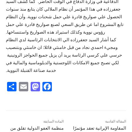
الدفاعية في وزارة الدفاع في الوقت الحاضر. كما كشف السيد
جعفرزاده في هذا المؤتمر أن نظام الملالي كان يتابع منذ سنوات
الحصول علي صواريخ قادرة علي حمل شحنات نووية. وأن النظام
تابع المشروع اما عن طريق السعي لصنع صواريخ قادرة علي حمل
رؤوس نووية وكذلك استيراد هذه الصواريخ واستنساخها.
كما أشار السيد جعفرزاده الي الانتخابات الرئاسية لدي النظام
ومجيء احمدي نجاد من قبل خامنئي قائلا: ان خامنئي وبتنصيب
حرسي علي كرسي الرئاسة يريد أن يزيل جميع الحواجز الروتينية
لكي تصبح جميع الامكانات اللوجستية والدبلوماسية والمالية في
خدمة صناعة القنبلة النووية.
S
E
M
F
h
m
a
a
ar
ai
st
c
e
l
o
e
d
b
المقالة القادمة
المادة السابقة
المقاومة الإيرانية تعقد مؤتمرًا
منظمة العفو الدولية تقلق من