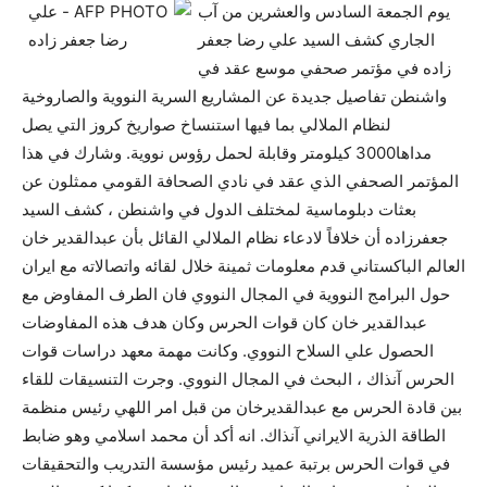
يوم الجمعة السادس والعشرين من آب
الجاري كشف السيد علي رضا جعفر
زاده في مؤتمر صحفي موسع عقد في
واشنطن تفاصيل جديدة عن المشاريع السرية النووية والصاروخية
لنظام الملالي بما فيها استنساخ صواريخ كروز التي يصل
مداها3000 كيلومتر وقابلة لحمل رؤوس نووية.
وشارك في هذا
المؤتمر الصحفي الذي عقد في نادي الصحافة القومي ممثلون عن
بعثات دبلوماسية لمختلف الدول في واشنطن ، كشف السيد
جعفرزاده أن خلافاً لادعاء نظام الملالي القائل بأن عبدالقدير خان
العالم الباكستاني قدم معلومات ثمينة خلال لقائه واتصالاته مع ايران
حول البرامج النووية في المجال النووي فان الطرف المفاوض مع
عبدالقدير خان كان قوات الحرس وكان هدف هذه المفاوضات
الحصول علي السلاح النووي. وكانت مهمة معهد دراسات قوات
الحرس آنذاك ، البحث في المجال النووي. وجرت التنسيقات للقاء
بين قادة الحرس مع عبدالقديرخان من قبل امر اللهي رئيس منظمة
الطاقة الذرية الايراني آنذاك. انه أكد أن محمد اسلامي وهو ضابط
في قوات الحرس برتبة عميد رئيس مؤسسة التدريب والتحقيقات