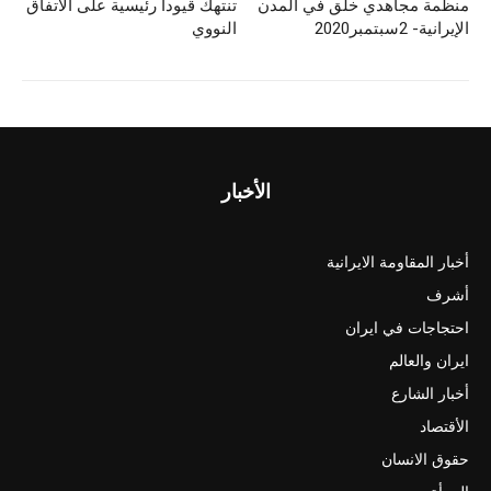
o
o
منظمة مجاهدي خلق في المدن
تنتهك قيودا رئيسية على الاتفاق
n
o
الإيرانية- 2سبتمبر2020
النووي
k
الأخبار
أخبار المقاومة الايرانية
أشرف
احتجاجات في ايران
ايران والعالم
أخبار الشارع
الأقتصاد
حقوق الانسان