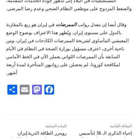
المستشفيات في البلاد إلى تدهور جودة الخدمات المقدمة،
والضغط المزدوج على موظفي النظام الصحي وعدم رضا المرضى.
وقال أيضا إن معدل رواتب
الممرضات
في إيران هو ربع بالمقارنة
بالدول على مستوى إيران. ويُظهر هذا الاعتراف بوضوح الوضع
المعيشي المأساوي لشريحة الممرضات الكادحات في إيران، ومن
ناحية أخرى، اعترف مسؤول بوزارة الصحة في النظام في الأيام
السابقة بأن الممرضات اللواتي يعملن الآن في الخط الأمامي
لمكافحة كورونا، لم يحصلن على رواتبهن المتأخرة لمدة أربعة
أشهر.
S
E
M
F
h
m
a
a
ar
ai
st
c
e
l
o
e
d
b
المقالة القادمة
المادة السابقة
إحياء الذكرى الـ 56 لتأسيس
رويترز..الطاقة الذرية:إيران