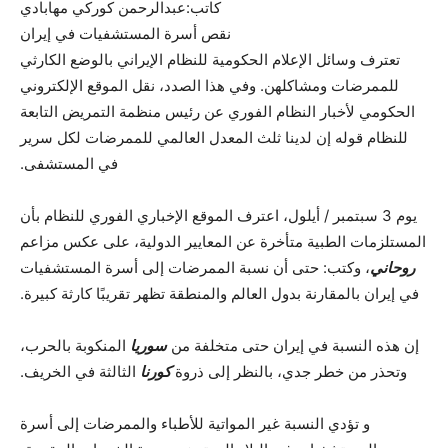
کاتب:عبدالرحمن كوركي مهابادي
نقص أسرة المستشفيات في إيران
تعترف وسائل الإعلام الحكومية للنظام الإيراني بالوضع الكارثي
للممرضات ومشاكلهن. وفي هذا الصدد، نقل الموقع الإلكتروني
الحكومي لأخبار النظام الفوري عن رئيس منظمة التمريض التابعة
للنظام قوله إن لدينا ثلث المعدل العالمي للممرضات لكل سرير
في المستشفى.
يوم 3 سبتمبر / أيلول، اعترف الموقع الإخباري الفوري للنظام بأن
المستلزمات الطبية متأخرة عن المعايير الدولية، على عكس مزاعم
روحاني
، وكتب: حتى أن نسبة الممرضات إلى أسرة المستشفيات
في إيران بالمقارنة بدول العالم والمنطقة تظهر تقريبًا كارثة كبيرة.
إن هذه النسبة في إيران حتى متخلفة من
سوريا
المنكوبة بالحرب،
وتحذر من خطر جدي، بالنظر إلى ذروة
كورنا
الثالثة في الخريف.
و تؤدي النسبة غير المواتية للأطباء والممرضات إلى أسرة