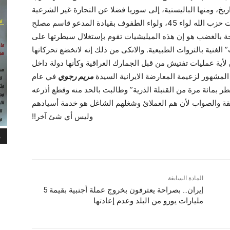
ريخ، ومنها الباليستية، إلى سوريا فضلا عن التجارة غير الشرعية
والمقاتلين والوقود. وتقود هذه العمليات ميليشيات حزب الله لواء 45، ولواء الطفوف بقيادة المدعو قاسم مصلح
لممزوجة بالغضب هو إن هذه الميليشيات تقوم بإستغلال سيطرتها على
لغنية بالثروات الطبيعية. والانکى من ذلك إنه لاتخضع تحركاتها
ق لأية عمليات تفتيش من قبل الجمارك العراقية وکأنها دولة داخل
المشهور لزعيمة المعارضة الايرانية السيدة
مريم رجوي
في عام
ر بمائة مرة من القنبلة الذرية” وطالبت بالحد منه وقطع أذرعه
يقة والصواب لأن هم العملائ وشغلهم الشاغل هو خدمة أسيادهم
وليس أي شئ آخر!!
م
المادة السابقة
إيران… بصراحة یعترفون بخروج عملة أجنبية بقيمة 5
مليارات يورو من البلد وعدم إعادتها