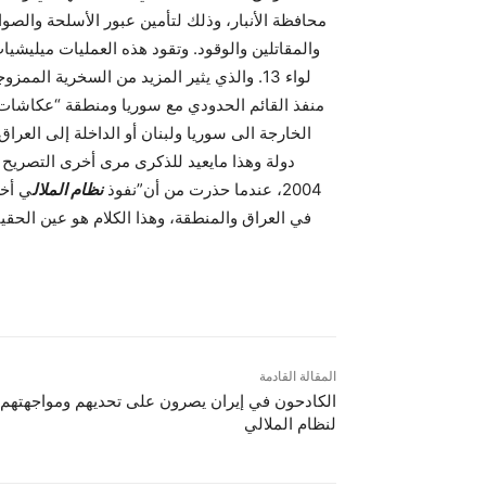
محافظة الأنبار، وذلك لتأمين عبور الأسلحة والصوا
لواء 13. والذي يثير المزيد من السخرية ا
منفذ القائم الحدودي مع سوريا ومنطقة “عكاشات” ا
الخارجة الى سوريا ولبنان أو الداخلة إلى العرا
دولة وهذا مايعيد للذکرى مرى أخرى التصريح 
2004، عندما حذرت من أن”نفوذ
نظام الملال
ي أخط
في العراق والمنطقة، وهذا الکلام هو عين الحق
المقالة القادمة
الکادحون في إيران يصرون على تحديهم ومواجهتهم
لنظام الملالي