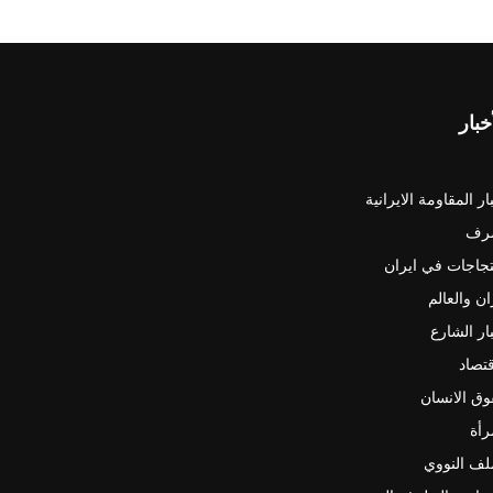
خبار
ار المقاومة الايرانية
رف
جاجات في ايران
ان والعالم
ار الشارع
قتصاد
ق الانسان
رأة
لف النووي