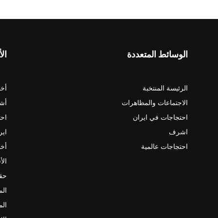
الوسائط المتعددة
الأ
الرئيسة المنتخبة
أخب
الاجتماعات والمظاهرات
أش
احتجاجات في ايران
احت
اشرف
اير
احتجاجات عالمية
أخب
الأ
حقو
الم
الم