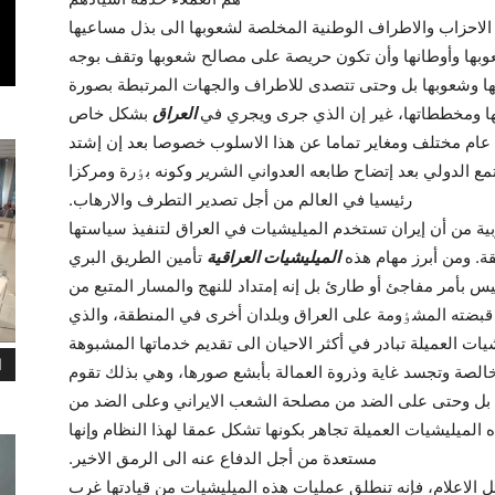
ر الاحزاب والاطراف الوطنية المخلصة لشعوبها الى بذل مساعيها
وبها وأوطانها وأن تکون حريصة على مصالح شعوبها وتقف بوجه
ا وشعوبها بل وحتى تتصدى للاطراف والجهات المرتبطة بصورة
ها ومخططاتها، غير إن الذي جرى ويجري في
العراق
بشکل خاص
ل عام مختلف ومغاير تماما عن هذا الاسلوب خصوصا بعد إن إشتد
ع الدولي بعد إتضاح طابعه العدواني الشرير وکونه بٶرة ومرکزا
رئيسيا في العالم من أجل تصدير التطرف والارهاب.
 من أن إيران تستخدم الميليشيات في العراق لتنفيذ سياستها
ة. ومن أبرز مهام هذه
الميليشيات العراقية
تأمين الطريق البري
يس بأمر مفاجئ أو طارئ بل إنه إمتداد للنهج والمسار المتبع من
ي قبضته المشٶومة على العراق وبلدان أخرى في المنطقة، والذي
يات العميلة تبادر في أکثر الاحيان الى تقديم خدماتها المشبوهة
ا
الصة وتجسد غاية وذروة العمالة بأبشع صورها، وهي بذلك تقوم
ني بل وحتى على الضد من مصلحة الشعب الايراني وعلى الضد من
 الميليشيات العميلة تجاهر بکونها تشکل عمقا لهذا النظام وإنها
مستعدة من أجل الدفاع عنه الى الرمق الاخير.
لاعلام، فإنه تنطلق عمليات هذه الميليشيات من قيادتها غرب