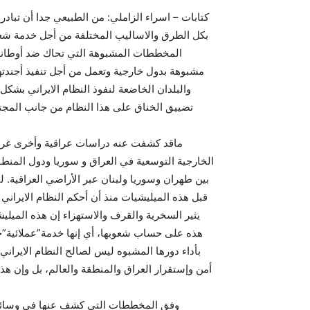
کتابات – اسراء الزاملي: من الطبيعي جدا أن تباد
بکل الطرق والاساليب المختلفة من أجل خدمة شع
المخططات المشبوهة التي تحاك ضد أوطانه
مشبوهة بدول خارجية وتعمل من أجل تنفيذ أجندت
والبلدان الخاضعة لنفوذ النظام الايراني بشک
تضييق الخناق على هذا النظام من جانب المجتم
ماقد کشفت عنه دراسات عراقية وأخرى غربية
الخارجية التوسعية في العراق و سوريا ودول المنطق
بين طهران وسوريا ولبنان عبر الأراضي العراقية. ل
قبل هذه الميليشيات منذ أن أحکم النظام الايران
يثير السخرية والقرف والاستهزاء إن هذه الميليش
هذه على حساب شعوبها، أي إنها خدمة”عملائية”خ
بأداء دورها المشبوه ليس لصالح النظام الايرا
أمن وإستقرار العراق والمنطقة والعالم، بل وإن هذه
وفق المخططات التي کشف عنها في وسائل ا