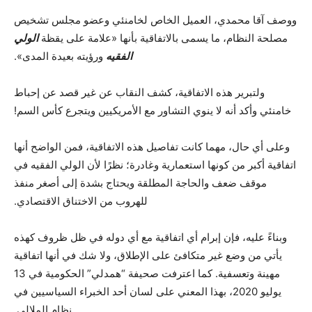
ووصف آقا محمدي، العميل الخاص لخامنئي وعضو مجلس تشخيص
مصلحة النظام، ما يسمى بالاتفاقية بأنها «علامة على يقظة
الولي
الفقيه
ورؤيته بعيدة المدى».
ولتبرير هذه الاتفاقية، كشف النقاب عن غير قصد عن إحباط
خامنئي وأكد أنه لا ينوي التشاور مع الأمريكيين ويتجرع كأس السم!
وعلى أي حال، مهما كانت تفاصيل هذه الاتفاقية، فمن الواضح أنها
اتفاقية أكبر من كونها استعمارية وغادرة؛ نظرًا لأن الولي الفقيه في
موقف ضعف والحاجة المطلقة ويحتاج بشدة إلى أصغر منفذ
للهروب من الاختناق الاقتصادي.
وبناءً عليه، فإن إبرام أي اتفاقية مع أي دوله في ظل ظروف كهذه
يأتي من وضع غير متكافئ على الإطلاق، ولا شك في أنها اتفاقية
مهينة وتعسفية. كما اعترفت صحيفة “همدلي” الحكومية في 13
يوليو 2020، بهذا المعني على لسان أحد الخبراء السياسيين في
نظام الملالي.