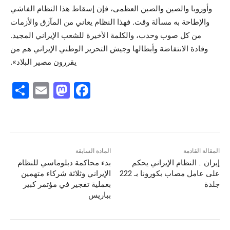
وأوروبا والصين والصين العظمى، فإن إسقاط هذا النظام الفاشي
والإطاحة به مسألة وقت. فهذا النظام يعاني من المآزق والأزمات
من كل صوب وحدب، والكلمة الأخيرة للشعب الإيراني المجيد.
وقادة الانتفاضة وأبطالها وجيش التحرير الوطني الإيراني هم من
يقررون مصير البلاد».
S
E
M
F
h
m
a
a
ar
ai
st
c
e
l
o
e
d
b
المقالة القادمة
المادة السابقة
إيران .. النظام الإيراني يحكم
بدء محاكمة دبلوماسي للنظام
o
o
على عامل مصاب بكورونا بـ 222
الإيراني وثلاثة شركاء متهمين
n
o
جلدة
بعملية تفجير في مؤتمر كبير
بباريس
k