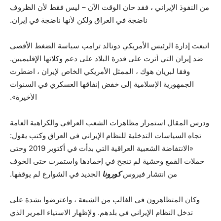
من النفوذ الإيراني ، فقد حان الوقت الآن – ليس فقط لأن الظروف
ناضجة في العراق ولكن لأنها ناضجة في إيران.
اتبعت إدارة الرئيس الأمريكي دونالد ترامب سياسة الضغط الأقصى
ضد إيران التي أثرت على قدرة البلاد على دعم وكلائها الإقليميين.
وفقا لبريان هوك ، الممثل الأمريكي الخاص لإيران ، اضطرت
الجمهورية الإسلامية إلى خفض إنفاقها العسكري في السنوات
الأخيرة».
ودرس المقال استمرار مظاهرات الشعب العراقي والكراهية العامة
تجاه السياسات التدخلية للنظام الإيراني في العراق وكتب يقول:
«الانتفاضة الشعبية العراقية التي بدأت في أكتوبر 2019 وحتى
حملات القمع وحشية لم تنجح في إخمادها واستمرت حتى الخوف
من انتشار فيروس
كورونا
الجديد في الشوارع لم يوقفها.
وكان المتظاهرون في الغالب من الشيعة ، واعترضوا بشدة على
تدخل النظام الإيراني في بلدهم. ولإظهار الاستياء المرير الذي