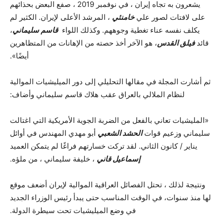
يشعرون به تجاه إيران ، في نوفمبر 2019 ، صفع البعض بحذائهم
على لافتات لصور علي
خامنئي
، المرشد الأعلى لإيران. الكثير لم
يكلف نفسه عناء تغطية وجوههم. وكذلك اللواء
قاسم سليماني
،
قائد
فيلق القدس
، هو الآخر أخذ حصته من الإهانات من المتظاهرين
أيضًا».
ثم أشارت المجلة في مقالها التحليلي إلى دور الميليشيات الموالية
لنظام الملالي بالعراق عقب هلاك قاسم سليماني وأضاف:
«المليشيات تعاني بالفعل من الضربة الجوية الأمريكية التي اغتالت
سليماني وزعيم قوات
الحشد الشعبي
أبو مهدي المهندس في أوائل
يناير / كانون الثاني. لقد تركت خسارتهم فراغًا لم يتمكن العميد
إسماعيل قاني
، خليفة سليماني ، من ملؤه.
ونتيجة لذلك ، تحتل الفصائل العراقية الموالية لإيران أضعف موقع
لها منذ سنوات، في الوقت المناسب حتى يبدأ رئيس الوزراء الجديد
في وضع الميليشيات تحت سيطرة الدولة.