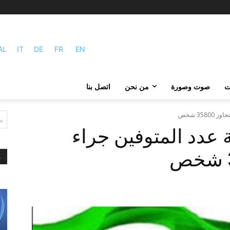
AL
IT
DE
FR
EN
ات
صوت وصورة
من نحن
اتصل بنا
ي
في 298 مدينة عدد المتوفين جراء
م