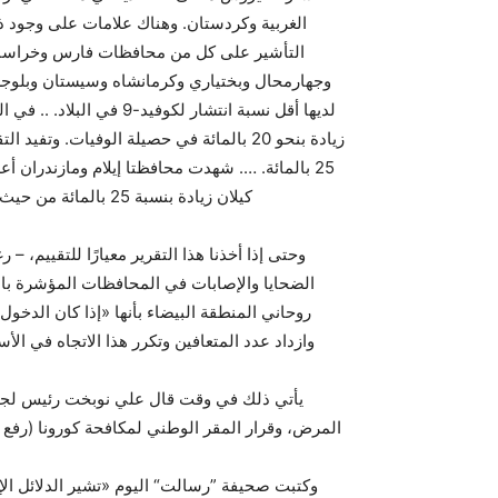
الغربية وكردستان. وهناك علامات على وجود 
التأشير على كل من محافظات فارس وخراسان 
وجهارمحال وبختياري وكرمانشاه وسيستان وبلوجست
لديها أقل نسبة انتشار لك
زيادة بنحو 20 بالمائة في حصيلة الوفيات.
كيلان زيادة بنسبة 25 بالمائة من حيث تغييرات في الوفيات والإصابات» (صحيفة همشهري، 26 أبريل).
وحتى إذا أخذنا هذا التقرير معيارًا للتقييم، 
الضحايا والإصابات في المحافظات المؤشرة بال
روحاني المنطقة البيضاء بأنها «إذا كان الدخ
وازداد عدد المتعافين وتكرر هذا الاتجاه في الأ
يأتي ذلك في وقت قال علي نوبخت رئيس لجنة
المرض، وقرار المقر الوطني لمكافحة كورونا (رفع القيود)
وكتبت صحيفة ”رسالت“ اليوم «تشير الدلائل الإ