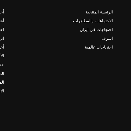
الرئيسة المنتخبة
أخب
الاجتماعات والمظاهرات
أش
احتجاجات في ايران
احت
اشرف
اير
احتجاجات عالمية
أخب
الأ
حقو
الم
الم
الا