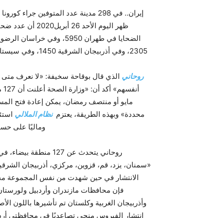
إيران.. في 298 مدينة عدد المتوفين جراء كورونا يتجاوز 35800 شخص -أعلنت منظمة
ظهر اليوم الأحد 26 أبريل2020 أن عدد ضحايا كارثة
روحاني
الذي قال بوقاحة سخيفة: «لا نعرف متى س
أن
مايو أو منتصف رمضان، يمكن إعادة فتح المساج
محددة» وبهذه الطريقة، يعتزم
نظام الملالي
استئن
وماليًا على حسا
روحاني يتحدث عن 127 م
«سمنان، يزد، قم، قزوين، مركزي، أذربيجان الشرقي
الانتشار في حين شهدت من نفس المجموعة محا
فإن محافظات مازندران وأردبيل ولورستان 
وأذربيجان الغربية وكلستان تم تأشيرها باللون ال
انتشار الفيروس منحى تصاعديًا في محافظتي أردب