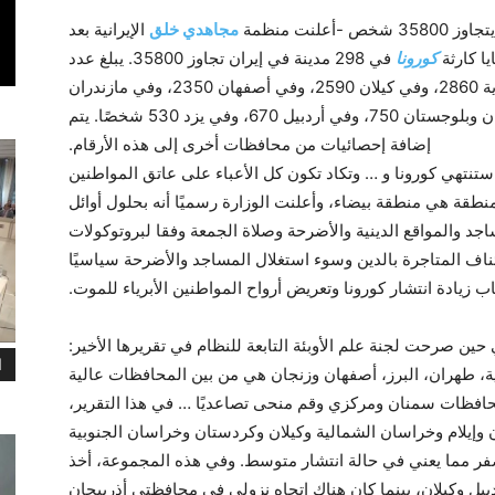
مجاهدي خلق
الإيرانية بعد
كورونا
في 298 مدينة في إيران تجاوز 35800. يبلغ عدد
الضحايا في طهران 5950، وفي خراسان الرضوية 2860، وفي كيلان 2590، وفي أصفهان 2350، وفي مازندران
2305، وفي أذربيجان الشرقية 1450، وفي سيستان وبلوجستان 750، وفي أردبيل 670، وفي يزد 530 شخصًا. يتم
إضافة إحصائيات من محافظات أخرى إلى هذه الأرقام.
تنتهي كورونا و … وتكاد تكون كل الأعباء على عاتق المواطنين
فسهم» أكد أن: «وزارة الصحة أعلنت أن 127 منطقة هي منطقة بيضاء، وأعلنت الوزارة رسميًا أنه بحلول أوائل
د والمواقع الدينية والأضرحة وصلاة الجمعة وفقا لبروتوكولات
اف المتاجرة بالدين وسوء استغلال المساجد والأضرحة سياسيًا
ب زيادة انتشار كورونا وتعريض أرواح المواطنين الأبرياء للموت.
نطقة بيضاء، في حين صرحت لجنة علم الأوبئة التابعة للنظام في تقريرها الأخير:
ا
ة، طهران، البرز، أصفهان وزنجان هي من بين المحافظات عالية
فظات سمنان ومركزي وقم منحى تصاعديًا … في هذا التقرير،
وإيلام وخراسان الشمالية وكيلان وكردستان وخراسان الجنوبية
أصفر مما يعني في حالة انتشار متوسط. وفي هذه المجموعة، أخذ
يل وكيلان، بينما كان هناك اتجاه نزولي في محافظتي أذربيجان