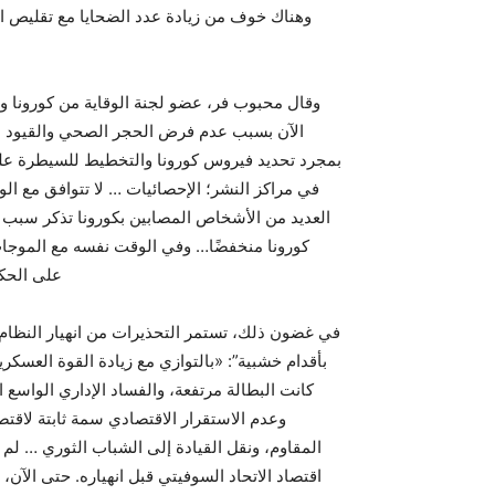
وهناك خوف من زيادة عدد الضحايا مع تقليص ال
وقال محبوب فر، عضو لجنة الوقاية من كورونا وم
الآن بسبب عدم فرض الحجر الصحي والقيود الاج
بمجرد تحديد فيروس كورونا والتخطيط للسيطرة عليه
في مراكز النشر؛ الإحصائيات … لا تتوافق مع ال
العديد من الأشخاص المصابين بكورونا تذكر سبب 
كورونا منخفضًا… وفي الوقت نفسه مع الموجات ا
على الحكوم
في غضون ذلك، تستمر التحذيرات من انهيار النظام
بأقدام خشبية”: «بالتوازي مع زيادة القوة العسكري
كانت البطالة مرتفعة، والفساد الإداري الواسع ال
وعدم الاستقرار الاقتصادي سمة ثابتة لاقتصا
المقاوم، ونقل القيادة إلى الشباب الثوري … لم ي
اقتصاد الاتحاد السوفيتي قبل انهياره. حتى الآن