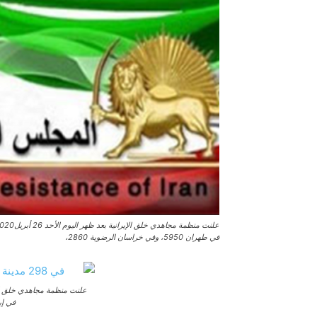
في طهران 5950، وفي خراسان الرضوية 2860،
في إيران تجاوز 35800. يبل