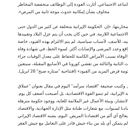
تباعد الاجتماعي. أثارت العودة إلى الوظائف منخفضة المخاطر
مخاوف بشأن إمكانية حدوث موجة ثانية من المرض».
حاربتها، «إن الحكومة الإيرانية متخلفة عن كثير من الدول حتى
تماعية اللازمة. في حين كان يجب أن يتم عزل البلاد وتقييدها
، للأسف، لأسباب سياسية، لم يتم الالتزام بهذه القيود، خاصة
واقع وعدد المرضى والإصابات أكثر. لسوء الحظ، في شهادة وفاة
الوفاة بسبب الأمراض الكامنة للحفاظ على معدل الوفيات جراء
لثانية والثالثة من تفشي كورونا في الأسابيع المقبلة، سيتعين
ة فرض المزيد من القيود» (افتتاحية ”ستاره صبح“ 26 ابريل).
. وكتبت صحيفة ”اقتصاد سرآمد“ اليوم في مقال بعنوان “عملاق
ة الإيرانية، لم تنمو القوة الاقتصادية، بل أصبحت أضعف كل يوم.
انتشار، وبيئة الأعمال غير الملائمة للغاية، ووجود حكومة مترهلة
دنا لسنوات، مع شعارات طنانة مثل الإدارة الجهادية، والاقتصاد
عالج أي ألم من اقتصادنا المريض. اليوم، يشبه الاقتصاد الإيراني
، لم يتمكن أي بلد من بناء جيش قادر على التعامل مع جيش الفقر