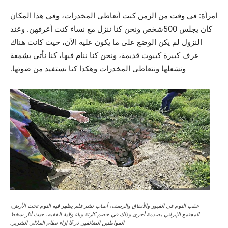
امرأة: في وقت من الزمن كنت أتعاطى المخدرات، وفي هذا المكان
كان يجلس 500شخص ونحن كنا ننزل مع نساء كنت أعرفهن. وعند
النزول لم يكن الوضع على ما يكون عليه الآن، حيث كانت هناك
غرف كبيرة كبيوت قديمة، ونحن كنا ننام فيها، كنا نأتي بشمعة
ونشعلها ونتعاطى المخدرات وهكذا كنا نستفيد من ضوئها.
عقب النوم في القبور والأنفاق والرصف، أصاب نشر فلم يظهر فيه النوم تحت الأرض،
المجتمع الإيراني بصدمة أخرى وذلك في خضم كارثة وباء ولاية الفقيه، حيث أثار سخط
المواطنين الضائقين ذرعًا إزاء نظام الملالي الشرير.