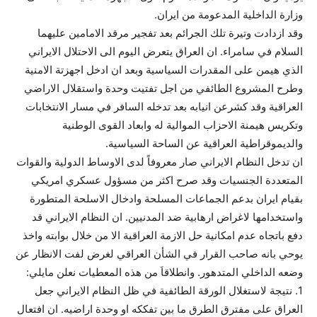
وزارة الداخلية المدعومة من ايران.
وقد ازدادت وتيرة تلك الجرائم بعد تفجير مرقد الامامين عليهما
السلام في سامراء. ان العراق يتعرض اليوم الى الاحتلال الايراني
الذي هيمن على المقدرات السياسية وبعد ان ادخل اجهزتة الامنية
وطرح المشروع الطائفي من اجل تفتيت وحدة واستقلال الاراضي
العراقية وقد كشرعن انيابه بعد تدخله السافر في مسار الانتخابات
وتكريس هيمنة الاحزاب الموالية له وابعاد القوى الوطنية
والديموقراطية العراقية عن الساحة السياسية.
ان تدخل النظام الايراني صار معروفاً لدى الاوساط الدولية والقوات
المتعددة الجنسيات وقد صرح اكثر من مسؤول عسكري امريكي
بقيام ايران بدعم الجماعات المسلحة وادخال الاسلحة المتطورة
واستخدامها لاغراض ارهابية ضد المدنيين. ان النظام الايراني قد
دفع باتجاه عدم امكانية حل الازمة العراقية الا من خلال بوابته واخذ
يوحي بانه صاحب القرار في الشأن العراقي لغرض لفت الانظار عن
وضعه الداخلي المتدهور. وانطلاقاَ من هذه المعطيات نعلن مايلي:
1. نتيجة لاستغلال الورقة الطائفية في ظل النظام الايراني جعل
العراق على مفترق الطرق ما بين تفككه او وحدة اراضيه. ان افتعال