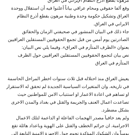
مرهونًا بقطع أذرع النظام الإيراني في العراق
وقع ألفا حقوقي ومحام عراقي بياناً أعلنوا فيه أن استقلال ووحدة
العراق وتشكيل حكومة وحدة وطنية مرهون بقطع أذرع النظام
الايراني في العراق.
جاء ذلك في البيان المنشور في صحيفتي الزمان والحقائق
الصادرتين يوم أمس من قبل تجمع الحقوقيين المستقلين العراقيين
بعنوان «الظرف المتأزم في العراق». وفيما يلي نص البيان:
نص بيان لتجمع الحقوقيين المستقلين العراقيين حول الظرف
المتأزم في العراق
يعيش العراق منذ احتلاله قبل ثلاث سنوات اخطر المراحل الحاسمة
في تاريخه. وان المتغيرات السياسية الجديدة لم تحقق له الاستقرار
او تساهم في اعادة الاعمار او استتباب الامن للمواطنين حيث
تصاعدت اعمال العنف والجريمة والقتل في بغداد والمدن الاخرى
بشكل مضطرد.
ولم يعد خافياَ مصدر الهجمات الفاعلة او الداعمة لتلك الاعمال
الاجرامية. ان جرائم الخطف والقتل على الهوية وباعداد هائلة تقع
يومياًَ وان الشكوك المؤكدة تحوم حول الاجهزة الامنية التابعة الى