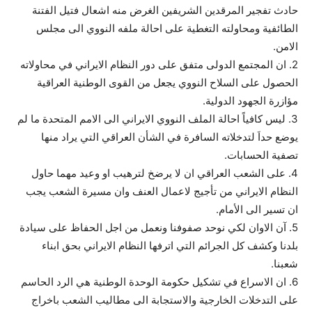
حادث تفجير المرقدين الشريفين الغرض منه اشعال فتيل الفتنة
الطائفية ومحاولته التغطية على احالة ملفه النووي الى مجلس
الامن.
2. ان المجتمع الدولى متفق على دور النظام الايراني في محاولاته
الحصول على السلاح النووي يجعل من القوى الوطنية العراقية
مؤازرة الجهود الدولية.
3. ليس كافياً احالة الملف النووي الايراني الى الامم المتحدة ما لم
يوضع حداَ لتدخلاته السافرة في الشأن العراقي التي يراد منها
تصفية الحسابات.
4. على الشعب العراقي ان لا يرضخ لترهيب او وعيد مهما حاول
النظام الايراني من تأجيج لاعمال العنف وان مسيرة الشعب يجب
ان تسير الى الأمام.
5. آن الاوان لكي نوحد صفوفنا ونعمل من اجل الحفاظ على سيادة
بلدنا وكشف كل الجرائم التي اترفها النظام الايراني بحق ابناء
شعبنا.
6. ان الاسراع في تشكيل حكومة الوحدة الوطنية هي الرد الحاسم
على التدخلات الخارجية والاستجابة الى مطاليب الشعب باخراج