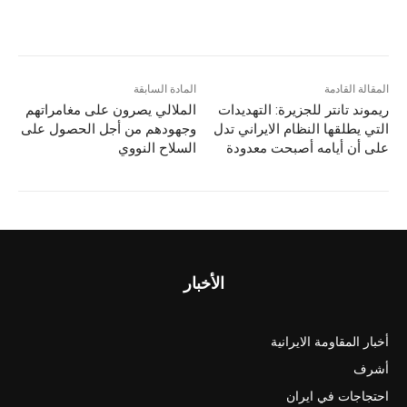
h
m
a
a
ar
ai
st
c
e
l
o
e
d
b
المقالة القادمة
المادة السابقة
ريموند تانتر للجزيرة: التهديدات
الملالي يصرون على مغامراتهم
o
o
التي يطلقها النظام الايراني تدل
وجهودهم من أجل الحصول على
n
o
على أن أيامه أصبحت معدودة
السلاح النووي
k
الأخبار
أخبار المقاومة الايرانية
أشرف
احتجاجات في ايران